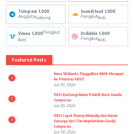
Telegram
1,000
Soundcloud
1,000
Anggota
Pengikut
Gabung
Ikuti
Pengikut
Vimeo
1,000
Dribbble
1,000
Pengikut
Ikuti
Ikuti
Featured Posts
Nova Widianto Tinggalkan BAM, Merapat
1
ke Pelatnas PBSI?
Juli 30, 2026
PBSI Kantongi Nama Pelatih Baru Ganda
2
Campuran
Juli 30, 2026
PBSI Copot Rionny Mainaky dan Amon
3
Sunaryo dari Tim Kepelatihan Ganda
Campuran
Juli 30, 2026