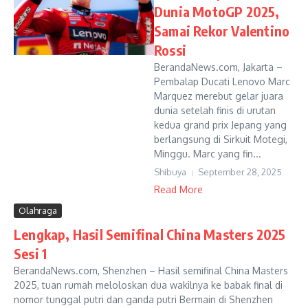
Dunia MotoGP 2025,
Samai Rekor Valentino
Rossi
BerandaNews.com, Jakarta –
Pembalap Ducati Lenovo Marc
Marquez merebut gelar juara
dunia setelah finis di urutan
kedua grand prix Jepang yang
berlangsung di Sirkuit Motegi,
Minggu. Marc yang fin...
Shibuya
September 28, 2025
Read More
Olahraga
Lengkap, Hasil Semifinal China Masters 2025
Sesi 1
BerandaNews.com, Shenzhen – Hasil semifinal China Masters
2025, tuan rumah meloloskan dua wakilnya ke babak final di
nomor tunggal putri dan ganda putri Bermain di Shenzhen