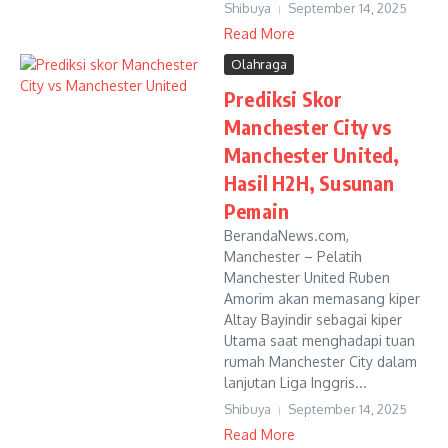
Shibuya
September 14, 2025
Read More
Olahraga
Prediksi Skor
Manchester City vs
Manchester United,
Hasil H2H, Susunan
Pemain
BerandaNews.com,
Manchester – Pelatih
Manchester United Ruben
Amorim akan memasang kiper
Altay Bayindir sebagai kiper
Utama saat menghadapi tuan
rumah Manchester City dalam
lanjutan Liga Inggris...
Shibuya
September 14, 2025
Read More