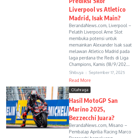
Prediksi Skor
Liverpool vs Atletico
Madrid, Isak Main?
BerandaNews.com, Liverpool –
Pelatih Liverpool Arne Slot
membuka potensi untuk
memainkan Alexander Isak saat
melawan Atletico Madrid pada
laga perdana the Reds di Liga
Champions, Kamis (18/9/202...
Shibuya
September 17, 2025
Read More
Olahraga
Hasil MotoGP San
Marino 2025,
Bezzecchi Juara?
BerandaNews.com, Misano –
Pembalap Aprilia Racing Marco