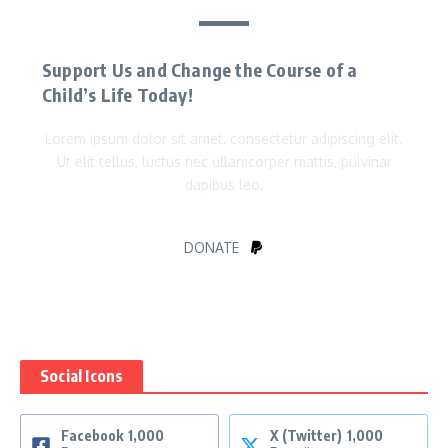
Support Us and Change the Course of a
Child’s Life Today!
Lorem ipsum dolor sit amet, consectetur adipiscing elit.
Ut elit tellus, luctus nec ullamcorper mattis, pulvinar
dapibus leo.
DONATE
Social Icons
Facebook
1,000
X (Twitter)
1,000