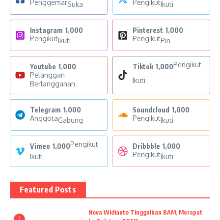
Penggemar
Pengikut
Suka
Ikuti
Instagram
1,000
Pinterest
1,000
Pengikut
Pengikut
Ikuti
Pin
Pengikut
Youtube
1,000
Tiktok
1,000
Pelanggan
Ikuti
Berlangganan
Telegram
1,000
Soundcloud
1,000
Anggota
Pengikut
Gabung
Ikuti
Pengikut
Vimeo
1,000
Dribbble
1,000
Pengikut
Ikuti
Ikuti
Featured Posts
Nova Widianto Tinggalkan BAM, Merapat
1