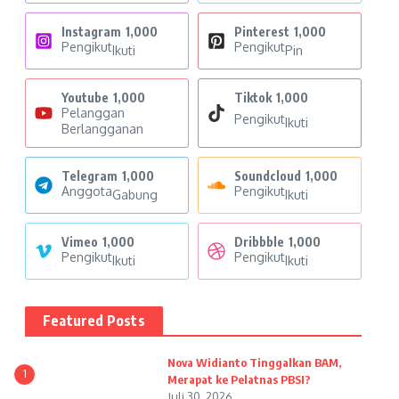
Instagram
1,000
Pinterest
1,000
Pengikut
Pengikut
Ikuti
Pin
Youtube
1,000
Tiktok
1,000
Pelanggan
Pengikut
Ikuti
Berlangganan
Telegram
1,000
Soundcloud
1,000
Anggota
Pengikut
Gabung
Ikuti
Vimeo
1,000
Dribbble
1,000
Pengikut
Pengikut
Ikuti
Ikuti
Featured Posts
Nova Widianto Tinggalkan BAM,
1
Merapat ke Pelatnas PBSI?
Juli 30, 2026