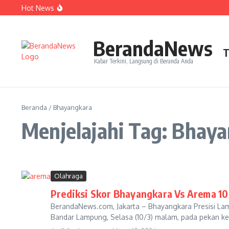
Lewati ke konten
Hot News
Perjudian Herry IP Turunkan Pasangan Baru di Asian G
Janji Roberto Mancini usai Jadi Pelatih Timnas Italia
Latih Timnas Jerman, Jurgen Klopp Dapat Tugas Berat
BerandaNews
T
Kabar Terkini, Langsung di Beranda Anda
Beranda
/
Bhayangkara
Menjelajahi Tag: Bhay
Olahraga
Prediksi Skor Bhayangkara Vs Arema 1
BerandaNews.com, Jakarta – Bhayangkara Presisi L
Bandar Lampung, Selasa (10/3) malam, pada pekan ke