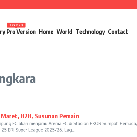
ames 2026
TRY PRO
ry Pro Version
Home
World
Technology
Contact
angkara
0 Maret, H2H, Susunan Pemain
ampung FC akan menjamu Arema FC di Stadion PKOR Sumpah Pemuda,
-25 BRI Super League 2025/26. Lag...