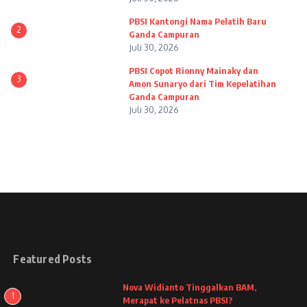
PBSI Kantongi Nama Pelatih Baru
2
Ganda Campuran
Juli 30, 2026
PBSI Copot Rionny Mainaky dan
3
Amon Sunaryo dari Tim Kepelatihan
Ganda Campuran
Juli 30, 2026
Featured Posts
Nova Widianto Tinggalkan BAM,
1
Merapat ke Pelatnas PBSI?