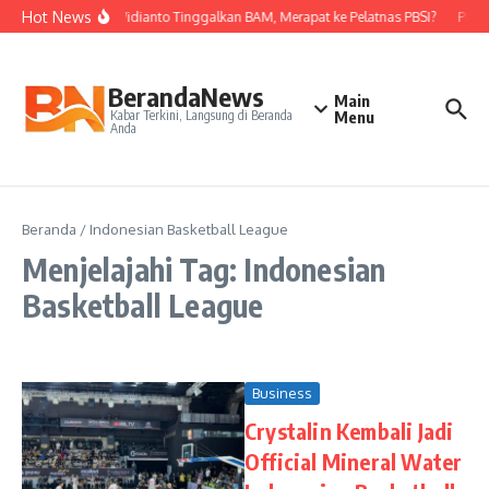
Lewati ke konten
Hot News
Nova Widianto Tinggalkan BAM, Merapat ke Pelatnas PBSI?
PBSI 
BerandaNews
Main
Kabar Terkini, Langsung di Beranda
Menu
Anda
Beranda
/
Indonesian Basketball League
Menjelajahi Tag: Indonesian
Basketball League
Business
Crystalin Kembali Jadi
Official Mineral Water