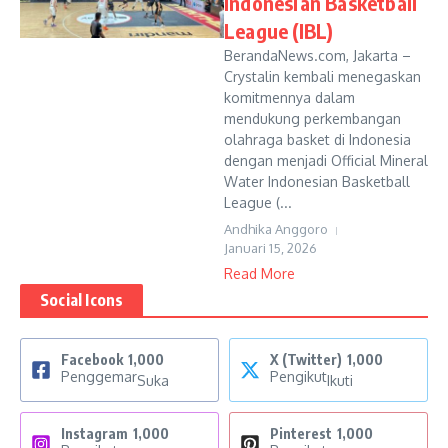
Indonesian Basketball
League (IBL)
BerandaNews.com, Jakarta –
Crystalin kembali menegaskan
komitmennya dalam
mendukung perkembangan
olahraga basket di Indonesia
dengan menjadi Official Mineral
Water Indonesian Basketball
League (...
Andhika Anggoro
Januari 15, 2026
Read More
Social Icons
Facebook
1,000
X (Twitter)
1,000
Penggemar
Pengikut
Suka
Ikuti
Instagram
1,000
Pinterest
1,000