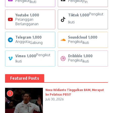
Pengikut
Pengikut
Ikuti
Pin
Pengikut
Youtube
1,000
Tiktok
1,000
Pelanggan
Ikuti
Berlangganan
Telegram
1,000
Soundcloud
1,000
Anggota
Pengikut
Gabung
Ikuti
Pengikut
Vimeo
1,000
Dribbble
1,000
Pengikut
Ikuti
Ikuti
Featured Posts
Nova Widianto Tinggalkan BAM, Merapat
1
ke Pelatnas PBSI?
Juli 30, 2026