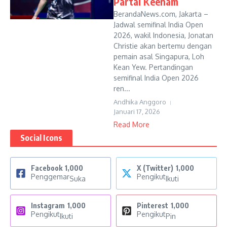
Partai Keenam
BerandaNews.com, Jakarta –
Jadwal semifinal India Open
2026, wakil Indonesia, Jonatan
Christie akan bertemu dengan
pemain asal Singapura, Loh
Kean Yew. Pertandingan
semifinal India Open 2026
ren...
Andhika Anggoro
Januari 17, 2026
Read More
Social Icons
Facebook
1,000
X (Twitter)
1,000
Penggemar
Pengikut
Suka
Ikuti
Instagram
1,000
Pinterest
1,000
Pengikut
Pengikut
Ikuti
Pin