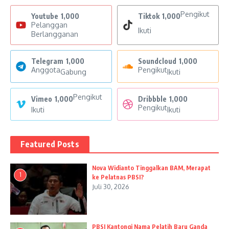
Pengikut
Youtube
1,000
Tiktok
1,000
Pelanggan
Ikuti
Berlangganan
Telegram
1,000
Soundcloud
1,000
Anggota
Pengikut
Gabung
Ikuti
Pengikut
Vimeo
1,000
Dribbble
1,000
Pengikut
Ikuti
Ikuti
Featured Posts
Nova Widianto Tinggalkan BAM, Merapat
1
ke Pelatnas PBSI?
Juli 30, 2026
PBSI Kantongi Nama Pelatih Baru Ganda