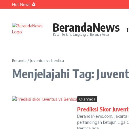
Lewati ke konten
Hot News
Perjudian Herry IP Turunkan Pasangan Baru di Asian G
Janji Roberto Mancini usai Jadi Pelatih Timnas Italia
Latih Timnas Jerman, Jurgen Klopp Dapat Tugas Berat
BerandaNews
T
Kabar Terkini, Langsung di Beranda Anda
Beranda
/
Juventus vs benfica
Menjelajahi Tag: Juvent
Olahraga
Prediksi Skor Juven
BerandaNews.com, Jakarta –
pertandingan ketujuh Liga C
Benfica adal...