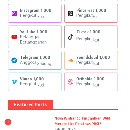
Instagram
1,000
Pinterest
1,000
Pengikut
Pengikut
Ikuti
Pin
Youtube
1,000
Tiktok
1,000
Pelanggan
Pengikut
Ikuti
Berlangganan
Telegram
1,000
Soundcloud
1,000
Anggota
Pengikut
Gabung
Ikuti
Vimeo
1,000
Dribbble
1,000
Pengikut
Pengikut
Ikuti
Ikuti
Featured Posts
Nova Widianto Tinggalkan BAM,
1
Merapat ke Pelatnas PBSI?
Juli 30, 2026