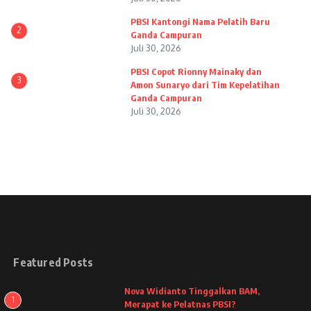
PBSI Kantongi Nama Pelatih Baru
2
Ganda Campuran
Juli 30, 2026
PBSI Copot Rionny Mainaky dan
3
Amon Sunaryo dari Tim Kepelatihan
Ganda Campuran
Juli 30, 2026
Featured Posts
Nova Widianto Tinggalkan BAM,
1
Merapat ke Pelatnas PBSI?