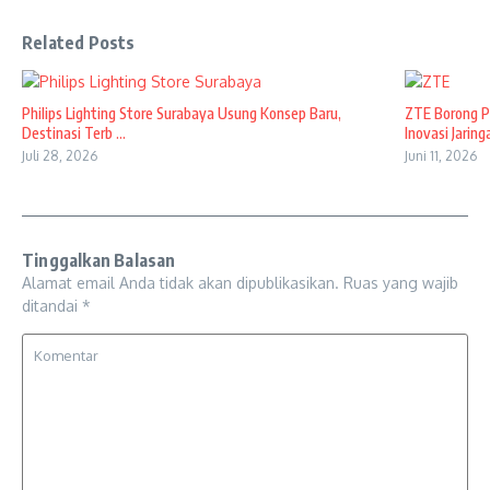
Related Posts
Philips Lighting Store Surabaya Usung Konsep Baru,
ZTE Borong P
Destinasi Terb ...
Inovasi Jaringa
Juli 28, 2026
Juni 11, 2026
Tinggalkan Balasan
Alamat email Anda tidak akan dipublikasikan.
Ruas yang wajib
ditandai
*