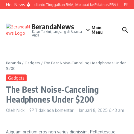
Lewati ke konten
Hot News
Nova Widianto Tinggalkan BAM, Merapat ke Pelatnas PBSI?
PBSI K
BerandaNews
Main
Kabar Terkini, Langsung di Beranda
Menu
Anda
Beranda
/
Gadgets
/
The Best Noise-Canceling Headphones Under
$200
Gadgets
The Best Noise-Canceling
Headphones Under $200
Oleh
Nick
Tidak ada komentar
Januari 8, 2025
6:43 am
Aliquam pretium eros non varius dignissim. Pellentesque