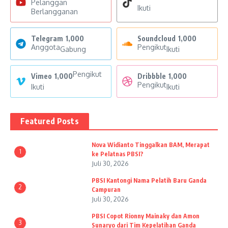
Pelanggan
Ikuti
Berlangganan
Telegram
1,000
Soundcloud
1,000
Anggota
Pengikut
Gabung
Ikuti
Pengikut
Vimeo
1,000
Dribbble
1,000
Pengikut
Ikuti
Ikuti
Featured Posts
Nova Widianto Tinggalkan BAM, Merapat
1
ke Pelatnas PBSI?
Juli 30, 2026
PBSI Kantongi Nama Pelatih Baru Ganda
2
Campuran
Juli 30, 2026
PBSI Copot Rionny Mainaky dan Amon
3
Sunaryo dari Tim Kepelatihan Ganda