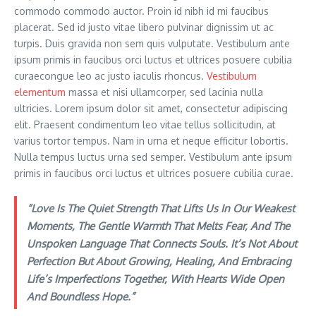
commodo commodo auctor. Proin id nibh id mi faucibus
placerat. Sed id justo vitae libero pulvinar dignissim ut ac
turpis. Duis gravida non sem quis vulputate. Vestibulum ante
ipsum primis in faucibus orci luctus et ultrices posuere cubilia
curaecongue leo ac justo iaculis rhoncus.
Vestibulum
elementum
massa et nisi ullamcorper, sed lacinia nulla
ultricies. Lorem ipsum dolor sit amet, consectetur adipiscing
elit. Praesent condimentum leo vitae tellus sollicitudin, at
varius tortor tempus. Nam in urna et neque efficitur lobortis.
Nulla tempus luctus urna sed semper. Vestibulum ante ipsum
primis in faucibus orci luctus et ultrices posuere cubilia curae.
“Love Is The Quiet Strength That Lifts Us In Our Weakest
Moments, The Gentle Warmth That Melts Fear, And The
Unspoken Language That Connects Souls. It’s Not About
Perfection But About Growing, Healing, And Embracing
Life’s Imperfections Together, With Hearts Wide Open
And Boundless Hope.”