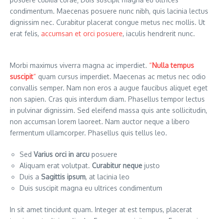
condimentum. Maecenas posuere nunc nibh, quis lacinia lectus
dignissim nec. Curabitur placerat congue metus nec mollis. Ut
erat felis,
accumsan et orci posuere
, iaculis hendrerit nunc.
Morbi maximus viverra magna ac imperdiet.
“
Nulla tempus
suscipit
“
quam cursus imperdiet. Maecenas ac metus nec odio
convallis semper. Nam non eros a augue faucibus aliquet eget
non sapien. Cras quis interdum diam. Phasellus tempor lectus
in pulvinar dignissim. Sed eleifend massa quis ante sollicitudin,
non accumsan lorem laoreet. Nam auctor neque a libero
fermentum ullamcorper. Phasellus quis tellus leo.
Sed
Varius orci in arcu
posuere
Aliquam erat volutpat.
Curabitur neque
justo
Duis a
Sagittis ipsum
, at lacinia leo
Duis suscipit magna eu ultrices condimentum
In sit amet tincidunt quam. Integer at est tempus, placerat