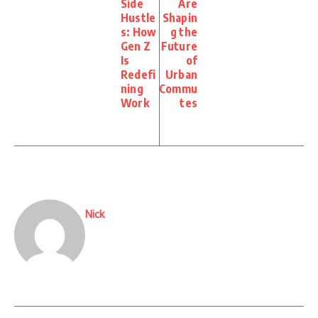
Side
Are
Hustle
Shapin
s: How
g the
Gen Z
Future
Is
of
Redefi
Urban
ning
Commu
Work
tes
Nick