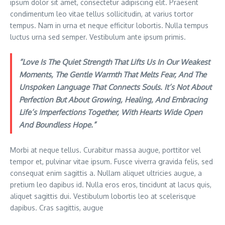
ipsum dolor sit amet, consectetur adipiscing elit. Praesent
condimentum leo vitae tellus sollicitudin, at varius tortor
tempus. Nam in urna et neque efficitur lobortis. Nulla tempus
luctus urna sed semper. Vestibulum ante ipsum primis.
“Love Is The Quiet Strength That Lifts Us In Our Weakest
Moments, The Gentle Warmth That Melts Fear, And The
Unspoken Language That Connects Souls. It’s Not About
Perfection But About Growing, Healing, And Embracing
Life’s Imperfections Together, With Hearts Wide Open
And Boundless Hope.”
Morbi at neque tellus. Curabitur massa augue, porttitor vel
tempor et, pulvinar vitae ipsum. Fusce viverra gravida felis, sed
consequat enim sagittis a. Nullam aliquet ultricies augue, a
pretium leo dapibus id. Nulla eros eros, tincidunt at lacus quis,
aliquet sagittis dui. Vestibulum lobortis leo at scelerisque
dapibus. Cras sagittis, augue