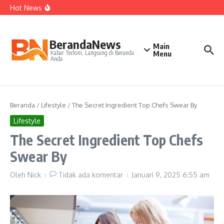
Kepelatihan Ganda Campuran
Lewati ke konten
Hot News
Perjudian Herry IP Turunkan Pasangan Baru di Asian
Games 2026
Janji Roberto Mancini usai Jadi Pelatih Timnas Italia
Latih Timnas Jerman, Jurgen Klopp Dapat Tugas Berat
BerandaNews
Main
Kabar Terkini, Langsung di Beranda
Menu
Anda
Beranda
/
Lifestyle
/
The Secret Ingredient Top Chefs Swear By
Lifestyle
The Secret Ingredient Top Chefs
Swear By
Oleh
Nick
Tidak ada komentar
Januari 9, 2025
6:55 am