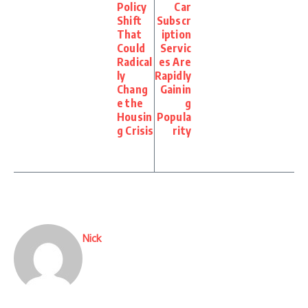
Policy
Car
Shift
Subscr
That
iption
Could
Servic
Radical
es Are
ly
Rapidly
Chang
Gainin
e the
g
Housin
Popula
g Crisis
rity
Nick