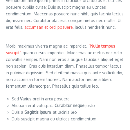
Vestibulum ante ipsum primis in faucibus orci luctus et ultrices
posuere cubilia curae; Duis suscipit magna eu ultrices
condimentum. Maecenas posuere nunc nibh, quis lacinia lectus
dignissim nec. Curabitur placerat congue metus nec mollis. Ut
erat felis,
accumsan et orci posuere
, iaculis hendrerit nunc.
Morbi maximus viverra magna ac imperdiet.
“
Nulla tempus
suscipit
“
quam cursus imperdiet. Maecenas ac metus nec odio
convallis semper. Nam non eros a augue faucibus aliquet eget
non sapien. Cras quis interdum diam. Phasellus tempor lectus
in pulvinar dignissim. Sed eleifend massa quis ante sollicitudin,
non accumsan lorem laoreet. Nam auctor neque a libero
fermentum ullamcorper. Phasellus quis tellus leo.
Sed
Varius orci in arcu
posuere
Aliquam erat volutpat.
Curabitur neque
justo
Duis a
Sagittis ipsum
, at lacinia leo
Duis suscipit magna eu ultrices condimentum