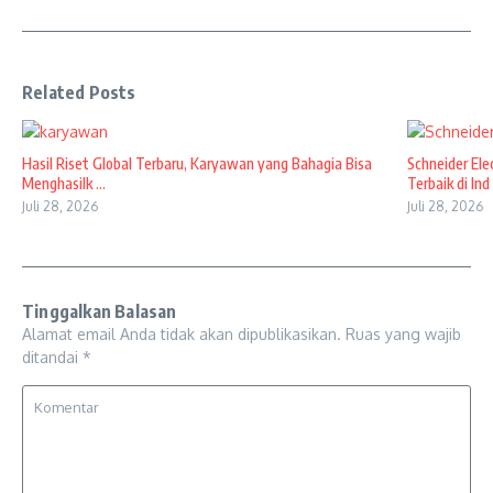
Related Posts
Hasil Riset Global Terbaru, Karyawan yang Bahagia Bisa
Schneider El
Menghasilk ...
Terbaik di Ind .
Juli 28, 2026
Juli 28, 2026
Tinggalkan Balasan
Alamat email Anda tidak akan dipublikasikan.
Ruas yang wajib
ditandai
*