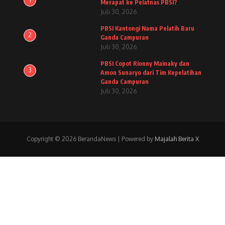
Merapat ke Pelatnas PBSI?
Juli 30, 2026
PBSI Kantongi Nama Pelatih Baru
2
Ganda Campuran
Juli 30, 2026
PBSI Copot Rionny Mainaky dan
3
Amon Sunaryo dari Tim Kepelatihan
Ganda Campuran
Juli 30, 2026
Copyright © 2026 BerandaNews | Powered by
Majalah Berita X