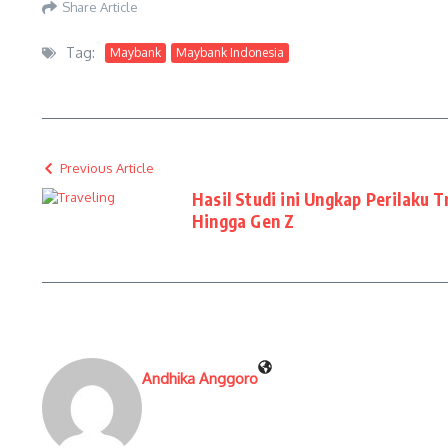
Share Article
Tag:
Maybank
Maybank Indonesia
Previous Article
Hasil Studi ini Ungkap Perilaku T
Hingga Gen Z
Andhika Anggoro