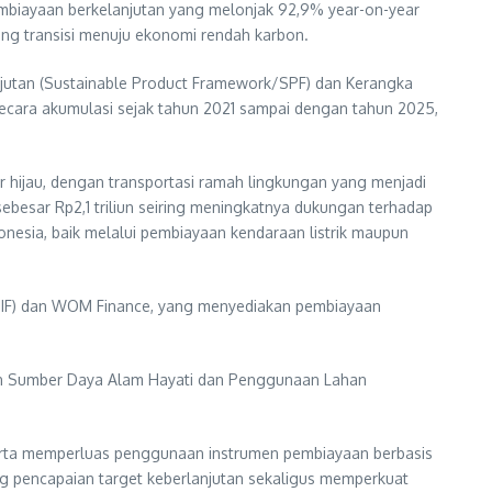
pembiayaan berkelanjutan yang melonjak 92,9% year-on-year
ng transisi menuju ekonomi rendah karbon.
anjutan (Sustainable Product Framework/SPF) dan Kerangka
Secara akumulasi sejak tahun 2021 sampai dengan tahun 2025,
 hijau, dengan transportasi ramah lingkungan yang menjadi
sebesar Rp2,1 triliun seiring meningkatnya dukungan terhadap
onesia, baik melalui pembiayaan kendaraan listrik maupun
 (MIF) dan WOM Finance, yang menyediakan pembiayaan
laan Sumber Daya Alam Hayati dan Penggunaan Lahan
 serta memperluas penggunaan instrumen pembiayaan berbasis
ong pencapaian target keberlanjutan sekaligus memperkuat