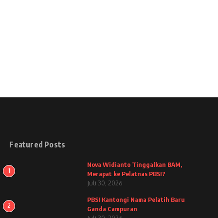
Featured Posts
Nova Widianto Tinggalkan BAM,
1
Merapat ke Pelatnas PBSI?
Juli 30, 2026
PBSI Kantongi Nama Pelatih Baru
2
Ganda Campuran