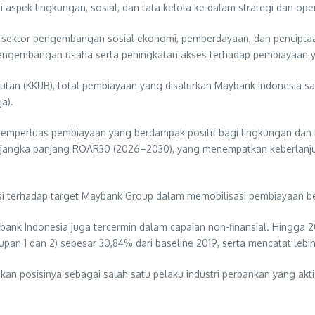
 aspek lingkungan, sosial, dan tata kelola ke dalam strategi dan ope
a sektor pengembangan sosial ekonomi, pemberdayaan, dan penciptaa
pengembangan usaha serta peningkatan akses terhadap pembiayaan ya
utan (KKUB), total pembiayaan yang disalurkan Maybank Indonesia sa
a).
memperluas pembiayaan yang berdampak positif bagi lingkungan dan 
egi jangka panjang ROAR30 (2026–2030), yang menempatkan keberlanjut
usi terhadap target Maybank Group dalam memobilisasi pembiayaan be
bank Indonesia juga tercermin dalam capaian non-finansial. Hingga 2
an 1 dan 2) sebesar 30,84% dari baseline 2019, serta mencatat lebih 
an posisinya sebagai salah satu pelaku industri perbankan yang akt