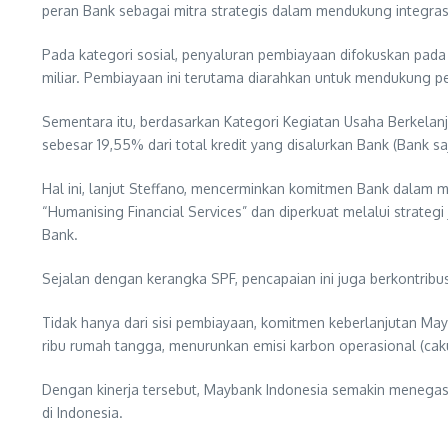
peran Bank sebagai mitra strategis dalam mendukung integrasi
Pada kategori sosial, penyaluran pembiayaan difokuskan pad
miliar. Pembiayaan ini terutama diarahkan untuk mendukung 
Sementara itu, berdasarkan Kategori Kegiatan Usaha Berkelanj
sebesar 19,55% dari total kredit yang disalurkan Bank (Bank saj
Hal ini, lanjut Steffano, mencerminkan komitmen Bank dalam 
“Humanising Financial Services” dan diperkuat melalui strat
Bank.
Sejalan dengan kerangka SPF, pencapaian ini juga berkontrib
Tidak hanya dari sisi pembiayaan, komitmen keberlanjutan May
ribu rumah tangga, menurunkan emisi karbon operasional (cakup
Dengan kinerja tersebut, Maybank Indonesia semakin menegask
di Indonesia.