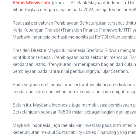
BerandaNews.com
, Jakarta – PT Bank Maybank Indonesia Tbk
dibandingkan dengan capaian pada 2024, menjadi sebesar Rp8,
Realisasi penyaluran Pembiayaan Berkelanjutan tersebut dihi
Kerja Keuangan Transisi (Transition Finance Framework/TFF) 
Maybank Indonesia berhasil memobilisasi Rp17,31 triliun pembi
Presiden Direktur Maybank Indonesia Steffano Ridwan mengata
kontributor terbesar. Pembiayaan pada sektor ini mencapai Rp4
kendaraan listrik. “Penyaluran ini merupakan bagian dari duk
pembiayaan pada rantai nilai pendukungnya,” ujar Steffano.
Pada segmen ritel, penyaluran ini turut didukung oleh kolab
kendaraan listrik dan hybrid untuk kendaraan roda empat mau
Selain itu, Maybank Indonesia juga memobilisasi pembiayaan 
Berkelanjutan sebesar Rp500 miliar, sebagai bagian dari upa
Maybank Indonesia juga melakukan investasi pada instrumen b
keberlanjutan melalui Sustainability-Linked Financing yang m