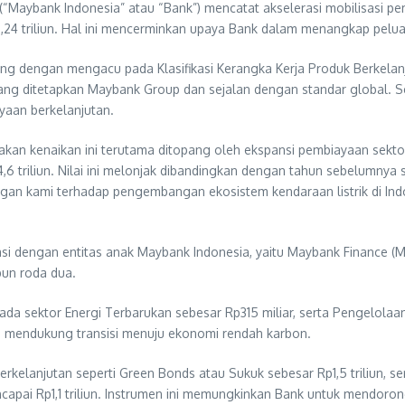
 (“Maybank Indonesia” atau “Bank”) mencatat akselerasi mobilisasi 
24 triliun. Hal ini mencerminkan upaya Bank dalam menangkap pelua
tung dengan mengacu pada Klasifikasi Kerangka Kerja Produk Berkel
yang ditetapkan Maybank Group dan sejalan dengan standar global. 
ayaan berkelanjutan.
kan kenaikan ini terutama ditopang oleh ekspansi pembiayaan sektor
,6 triliun. Nilai ini melonjak dibandingkan dengan tahun sebelumnya 
ungan kami terhadap pengembangan ekosistem kendaraan listrik di Ind
orasi dengan entitas anak Maybank Indonesia, yaitu Maybank Finance
pun roda dua.
pada sektor Energi Terbarukan sebesar Rp315 miliar, serta Pengelo
ya mendukung transisi menuju ekonomi rendah karbon.
erkelanjutan seperti Green Bonds atau Sukuk sebesar Rp1,5 triliun,
encapai Rp1,1 triliun. Instrumen ini memungkinkan Bank untuk mendor