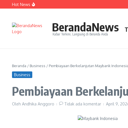
Lewati ke konten
Hot News
Perjudian Herry IP Turunkan Pasangan Baru di Asian G
Janji Roberto Mancini usai Jadi Pelatih Timnas Italia
Latih Timnas Jerman, Jurgen Klopp Dapat Tugas Berat
BerandaNews
T
Kabar Terkini, Langsung di Beranda Anda
Beranda
/
Business
/
Pembiayaan Berkelanjutan Maybank Indonesia
Business
Pembiayaan Berkelanju
Oleh
Andhika Anggoro
Tidak ada komentar
April 9, 20