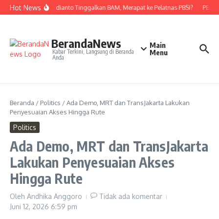
Lewati ke konten
Hot News
Nova Widianto Tinggalkan BAM, Merapat ke Pelatnas PBSI?
PBSI K
BerandaNews
Main
Kabar Terkini, Langsung di Beranda
Menu
Anda
Beranda
/
Politics
/
Ada Demo, MRT dan TransJakarta Lakukan
Penyesuaian Akses Hingga Rute
Politics
Ada Demo, MRT dan TransJakarta
Lakukan Penyesuaian Akses
Hingga Rute
Oleh
Andhika Anggoro
Tidak ada komentar
Juni 12, 2026
6:59 pm