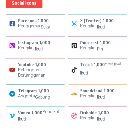
Social Icons
Facebook
1,000
X (Twitter)
1,000
Penggemar
Pengikut
Suka
Ikuti
Instagram
1,000
Pinterest
1,000
Pengikut
Pengikut
Ikuti
Pin
Pengikut
Youtube
1,000
Tiktok
1,000
Pelanggan
Ikuti
Berlangganan
Telegram
1,000
Soundcloud
1,000
Anggota
Pengikut
Gabung
Ikuti
Pengikut
Vimeo
1,000
Dribbble
1,000
Pengikut
Ikuti
Ikuti