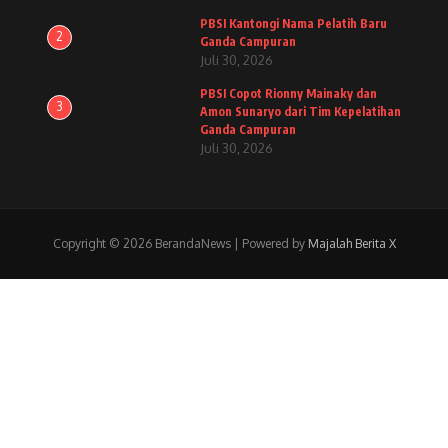
PBSI Kantongi Nama Pelatih Baru
2
Ganda Campuran
Juli 30, 2026
PBSI Copot Rionny Mainaky dan
3
Amon Sunaryo dari Tim Kepelatihan
Ganda Campuran
Juli 30, 2026
Copyright © 2026 BerandaNews | Powered by
Majalah Berita X