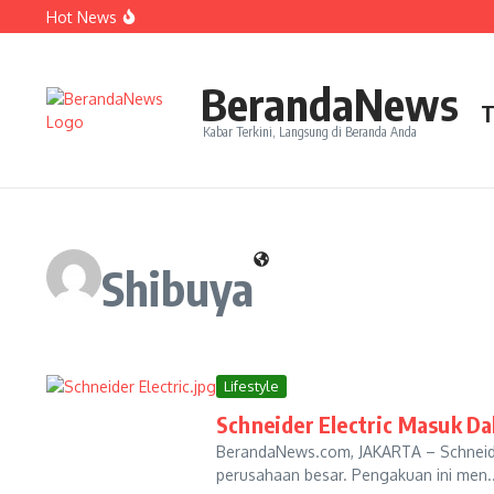
Lewati ke konten
Hot News
Perjudian Herry IP Turunkan Pasangan Baru di Asian G
Janji Roberto Mancini usai Jadi Pelatih Timnas Italia
Latih Timnas Jerman, Jurgen Klopp Dapat Tugas Berat
BerandaNews
T
Kabar Terkini, Langsung di Beranda Anda
Shibuya
Lifestyle
Schneider Electric Masuk Da
BerandaNews.com, JAKARTA – Schneider 
perusahaan besar. Pengakuan ini men..