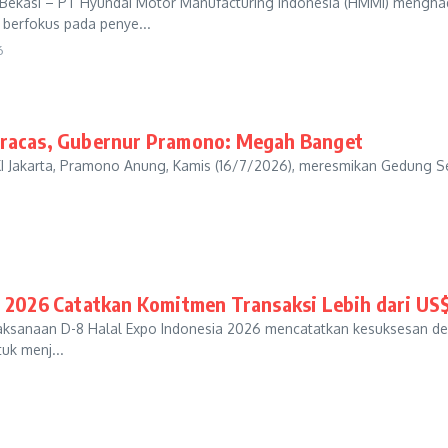
ekasi – PT Hyundai Motor Manufacturing Indonesia (HMMI) menghadir
g berfokus pada penye...
6
iracas, Gubernur Pramono: Megah Banget
 Jakarta, Pramono Anung, Kamis (16/7/2026), meresmikan Gedung Se
a 2026 Catatkan Komitmen Transaksi Lebih dari US$
ksanaan D-8 Halal Expo Indonesia 2026 mencatatkan kesuksesan denga
uk menj...