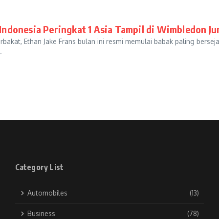
Indonesia Peringkat 1 Asia Tampil di Wimbledon Ju
kat, Ethan Jake Frans bulan ini resmi memulai babak paling bersejar
.
Category List
Automobiles
(13)
Business
(78)