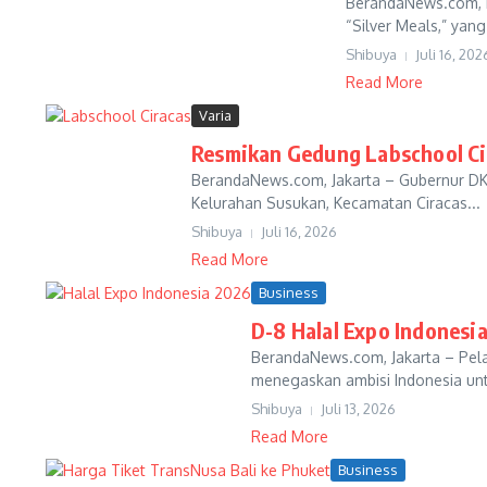
BerandaNews.com, B
“Silver Meals,” yan
Shibuya
Juli 16, 202
Read More
Varia
Resmikan Gedung Labschool C
BerandaNews.com, Jakarta – Gubernur DKI
Kelurahan Susukan, Kecamatan Ciracas...
Shibuya
Juli 16, 2026
Read More
Business
D-8 Halal Expo Indonesi
BerandaNews.com, Jakarta – Pela
menegaskan ambisi Indonesia unt
Shibuya
Juli 13, 2026
Read More
Business