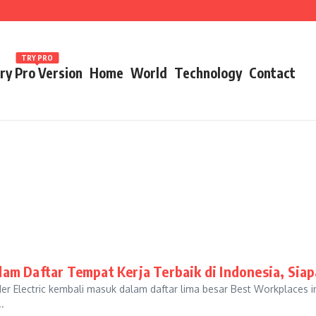
ames 2026
TRY PRO
ry Pro Version
Home
World
Technology
Contact
lam Daftar Tempat Kerja Terbaik di Indonesia, Sia
Electric kembali masuk dalam daftar lima besar Best Workplaces in 
.