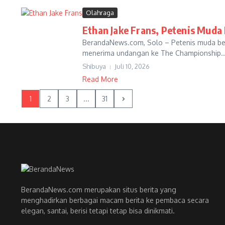
Olahraga
Ethan Jake Frans, Petenis Muda 
BerandaNews.com, Solo – Petenis muda berba
menerima undangan ke The Championship..
Shibuya
Juli 10, 2026
Read More
1
2
3
...
31
BerandaNews.com merupakan situs berita yang
menghadirkan berbagai macam berita ke pembaca secara
elegan, santai, berisi tetapi tetap bisa dinikmati.