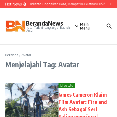
Lewati ke konten
Hot News
Nova Widianto Tinggalkan BAM, Merapat ke Pelatnas PBSI?
PBSI
BerandaNews
Main
Kabar Terkini, Langsung di Beranda
Menu
Anda
Beranda
/
Avatar
Menjelajahi Tag: Avatar
Lifestyle
James Cameron Klaim
Film Avatar: Fire and
Ash Sebagai Seri
Paling emosional