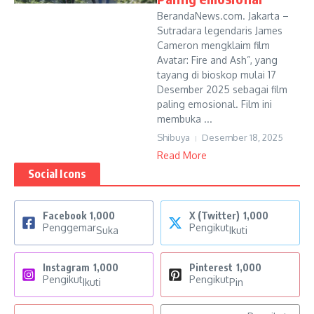
BerandaNews.com. Jakarta –
Sutradara legendaris James
Cameron mengklaim film
Avatar: Fire and Ash”, yang
tayang di bioskop mulai 17
Desember 2025 sebagai film
paling emosional. Film ini
membuka ...
Shibuya
Desember 18, 2025
Read More
Social Icons
Facebook
1,000
X (Twitter)
1,000
Penggemar
Pengikut
Suka
Ikuti
Instagram
1,000
Pinterest
1,000
Pengikut
Pengikut
Ikuti
Pin