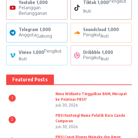
Pengikut
Youtube
1,000
Tiktok
1,000
Pelanggan
Ikuti
Berlangganan
Telegram
1,000
Soundcloud
1,000
Anggota
Pengikut
Gabung
Ikuti
Pengikut
Vimeo
1,000
Dribbble
1,000
Pengikut
Ikuti
Ikuti
Featured Posts
Nova Widianto Tinggalkan BAM, Merapat
1
ke Pelatnas PBSI?
Juli 30, 2026
PBSI Kantongi Nama Pelatih Baru Ganda
2
Campuran
Juli 30, 2026
PBSI Copot Rionny Mainaky dan Amon