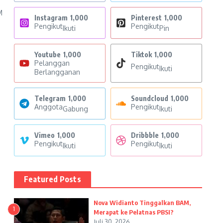
M
Instagram
1,000
Pinterest
1,000
Pengikut
Pengikut
Ikuti
Pin
Youtube
1,000
Tiktok
1,000
Pelanggan
Pengikut
Ikuti
Berlangganan
Telegram
1,000
Soundcloud
1,000
Anggota
Pengikut
Gabung
Ikuti
Vimeo
1,000
Dribbble
1,000
Pengikut
Pengikut
Ikuti
Ikuti
Featured Posts
Nova Widianto Tinggalkan BAM,
1
Merapat ke Pelatnas PBSI?
Juli 30, 2026