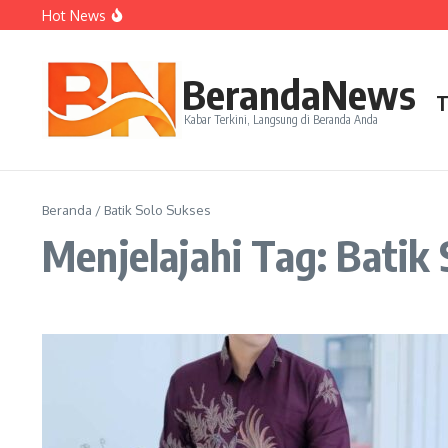
Lewati ke konten
Hot News
Perjudian Herry IP Turunkan Pasangan Baru di Asian G
Janji Roberto Mancini usai Jadi Pelatih Timnas Italia
Latih Timnas Jerman, Jurgen Klopp Dapat Tugas Berat
BerandaNews
T
Kabar Terkini, Langsung di Beranda Anda
Beranda
/
Batik Solo Sukses
Menjelajahi Tag: Batik