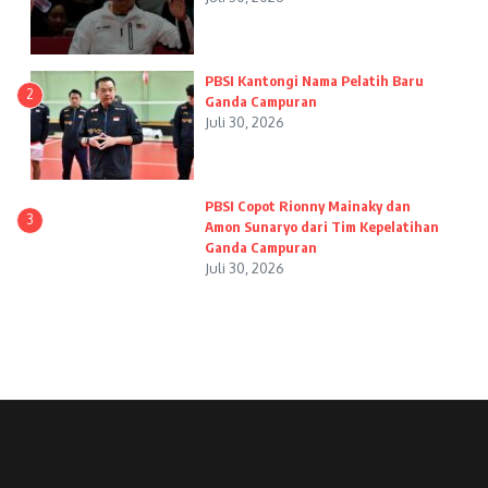
PBSI Kantongi Nama Pelatih Baru
2
Ganda Campuran
Juli 30, 2026
PBSI Copot Rionny Mainaky dan
3
Amon Sunaryo dari Tim Kepelatihan
Ganda Campuran
Juli 30, 2026