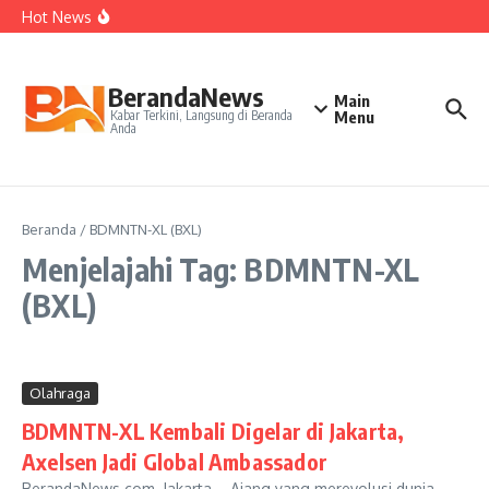
Kepelatihan Ganda Campuran
Lewati ke konten
Hot News
Perjudian Herry IP Turunkan Pasangan Baru di Asian
Games 2026
Janji Roberto Mancini usai Jadi Pelatih Timnas Italia
Latih Timnas Jerman, Jurgen Klopp Dapat Tugas Berat
BerandaNews
Main
Kabar Terkini, Langsung di Beranda
Menu
Anda
Beranda
/
BDMNTN-XL (BXL)
Menjelajahi Tag: BDMNTN-XL
(BXL)
Olahraga
BDMNTN-XL Kembali Digelar di Jakarta,
Axelsen Jadi Global Ambassador
BerandaNews.com, Jakarta – Ajang yang merevolusi dunia