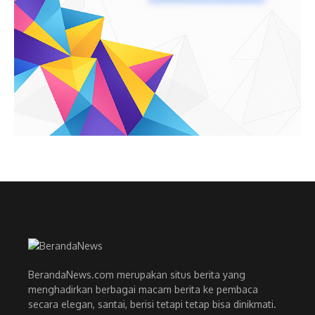
BerandaNews.com merupakan situs berita yang
menghadirkan berbagai macam berita ke pembaca
secara elegan, santai, berisi tetapi tetap bisa dinikmati.