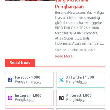
Penghargaan
BerandaNews.com, Bali – Bigo
Live, platform live streaming
global terkemuka, menggelar
BIGO Bali Gala 2026 di klub
terbesar se-Asia Tenggara,
Atlas Super Club, Bali,
Indonesia. Acara ini mempert...
Shibuya
Februari 14, 2026
Read More
Social Icons
Facebook
1,000
X (Twitter)
1,000
Penggemar
Pengikut
Suka
Ikuti
Instagram
1,000
Pinterest
1,000
Pengikut
Pengikut
Ikuti
Pin