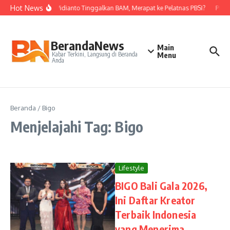
Lewati ke konten
Hot News
Nova Widianto Tinggalkan BAM, Merapat ke Pelatnas PBSI?
PBSI 
BerandaNews
Main
Kabar Terkini, Langsung di Beranda
Menu
Anda
Beranda
/
Bigo
Menjelajahi Tag: Bigo
Lifestyle
BIGO Bali Gala 2026,
Ini Daftar Kreator
Terbaik Indonesia
yang Menerima