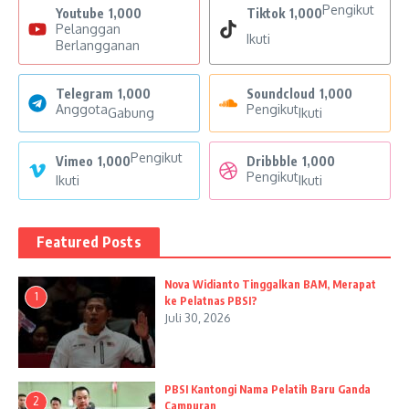
Pengikut
Youtube
1,000
Tiktok
1,000
Pelanggan
Ikuti
Berlangganan
Telegram
1,000
Soundcloud
1,000
Anggota
Pengikut
Gabung
Ikuti
Pengikut
Vimeo
1,000
Dribbble
1,000
Pengikut
Ikuti
Ikuti
Featured Posts
Nova Widianto Tinggalkan BAM, Merapat
1
ke Pelatnas PBSI?
Juli 30, 2026
PBSI Kantongi Nama Pelatih Baru Ganda
2
Campuran