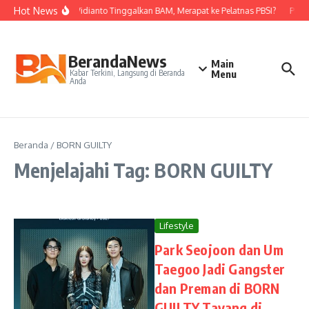
Lewati ke konten
Hot News
Nova Widianto Tinggalkan BAM, Merapat ke Pelatnas PBSI?
PBSI 
BerandaNews
Main
Kabar Terkini, Langsung di Beranda
Menu
Anda
Beranda
/
BORN GUILTY
Menjelajahi Tag: BORN GUILTY
Lifestyle
Park Seojoon dan Um
Taegoo Jadi Gangster
dan Preman di BORN
GUILTY Tayang di