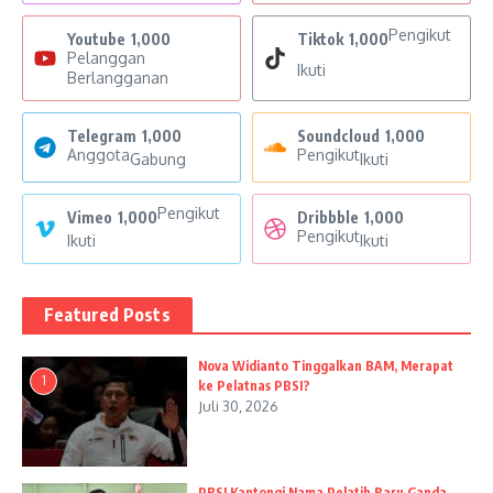
Pengikut
Youtube
1,000
Tiktok
1,000
Pelanggan
Ikuti
Berlangganan
Telegram
1,000
Soundcloud
1,000
Anggota
Pengikut
Gabung
Ikuti
Pengikut
Vimeo
1,000
Dribbble
1,000
Pengikut
Ikuti
Ikuti
Featured Posts
Nova Widianto Tinggalkan BAM, Merapat
1
ke Pelatnas PBSI?
Juli 30, 2026
PBSI Kantongi Nama Pelatih Baru Ganda