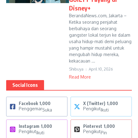
Disney+
BerandaNews.com, Jakarta –
Ketika seorang penjahat
berbahaya dan seorang
gangster lokal terjun ke dalam
usaha hidup-mati demi peluang
yang hampir mustahil untuk
mengubah hidup mereka,
kekacauan ...
Shibuya
April 10, 2026
Read More
Social Icons
Facebook
1,000
X (Twitter)
1,000
Penggemar
Pengikut
Suka
Ikuti
Instagram
1,000
Pinterest
1,000
Pengikut
Pengikut
Ikuti
Pin