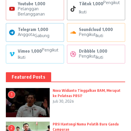
Pengikut
Youtube
1,000
Tiktok
1,000
Pelanggan
Ikuti
Berlangganan
Telegram
1,000
Soundcloud
1,000
Anggota
Pengikut
Gabung
Ikuti
Pengikut
Vimeo
1,000
Dribbble
1,000
Pengikut
Ikuti
Ikuti
Featured Posts
Nova Widianto Tinggalkan BAM, Merapat
1
ke Pelatnas PBSI?
Juli 30, 2026
PBSI Kantongi Nama Pelatih Baru Ganda
2
Campuran