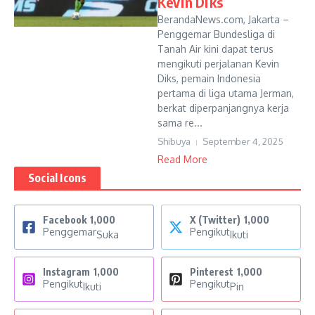
Kevin Diks
BerandaNews.com, Jakarta –
Penggemar Bundesliga di
Tanah Air kini dapat terus
mengikuti perjalanan Kevin
Diks, pemain Indonesia
pertama di liga utama Jerman,
berkat diperpanjangnya kerja
sama re...
Shibuya
September 4, 2025
Read More
Social Icons
Facebook
1,000
X (Twitter)
1,000
Penggemar
Pengikut
Suka
Ikuti
Instagram
1,000
Pinterest
1,000
Pengikut
Pengikut
Ikuti
Pin