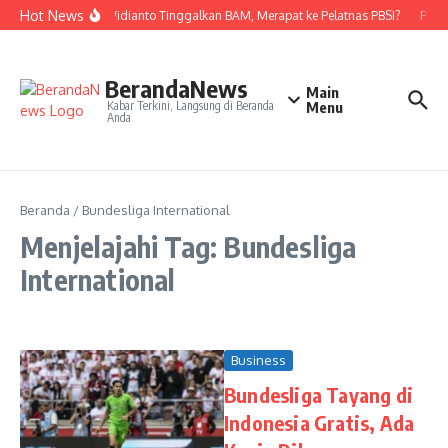
Lewati ke konten
Hot News
Nova Widianto Tinggalkan BAM, Merapat ke Pelatnas PBSI?
PBSI 
BerandaNews
Main
Kabar Terkini, Langsung di Beranda
Menu
Anda
Beranda
/
Bundesliga International
Menjelajahi Tag: Bundesliga
International
Business
Bundesliga Tayang di
Indonesia Gratis, Ada