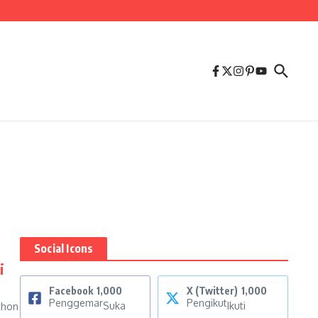
Social Icons
i
Facebook
1,000
X (Twitter)
1,000
Penggemar
Pengikut
Suka
Ikuti
thon