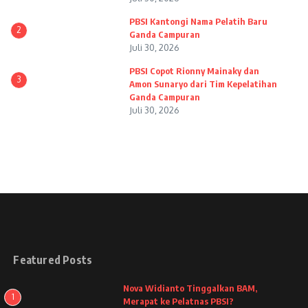
PBSI Kantongi Nama Pelatih Baru
2
Ganda Campuran
Juli 30, 2026
PBSI Copot Rionny Mainaky dan
3
Amon Sunaryo dari Tim Kepelatihan
Ganda Campuran
Juli 30, 2026
Featured Posts
Nova Widianto Tinggalkan BAM,
1
Merapat ke Pelatnas PBSI?