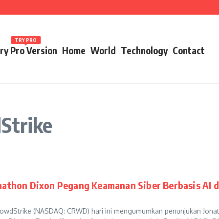
ames 2026
TRY PRO
ry Pro Version
Home
World
Technology
Contact
Strike
nathon Dixon Pegang Keamanan Siber Berbasis AI d
rowdStrike (NASDAQ: CRWD) hari ini mengumumkan penunjukan Jona