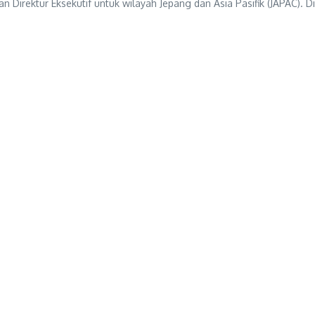
n Direktur Eksekutif untuk wilayah Jepang dan Asia Pasifik (JAPAC). D