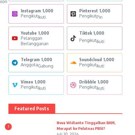
ixon
Instagram
1,000
Pinterest
1,000
Pengikut
Pengikut
Ikuti
Pin
Youtube
1,000
Tiktok
1,000
Pelanggan
Pengikut
Ikuti
Berlangganan
Telegram
1,000
Soundcloud
1,000
Anggota
Pengikut
Gabung
Ikuti
Vimeo
1,000
Dribbble
1,000
Pengikut
Pengikut
Ikuti
Ikuti
Featured Posts
Nova Widianto Tinggalkan BAM,
1
Merapat ke Pelatnas PBSI?
Juli 30, 2026