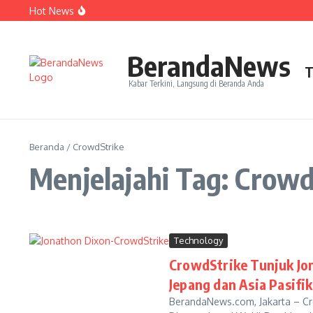
Lewati ke konten
Hot News
Perjudian Herry IP Turunkan Pasangan Baru di Asian G
Janji Roberto Mancini usai Jadi Pelatih Timnas Italia
Latih Timnas Jerman, Jurgen Klopp Dapat Tugas Berat
BerandaNews
T
Kabar Terkini, Langsung di Beranda Anda
Beranda
/
CrowdStrike
Menjelajahi Tag: Crowd
Technology
CrowdStrike Tunjuk Jo
Jepang dan Asia Pasifik
BerandaNews.com, Jakarta – C