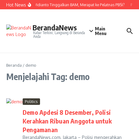
Lewati ke konten
Hot News
Nova Widianto Tinggalkan BAM, Merapat ke Pelatnas PBSI?
PBSI
BerandaNews
Main
Kabar Terkini, Langsung di Beranda
Menu
Anda
Beranda
/
demo
Menjelajahi Tag: demo
Politics
Demo Apdesi 8 Desember, Polisi
Kerahkan Ribuan Anggota untuk
Pengamanan
BerandaNews.com, Jakarta – Polisi mengerahkan