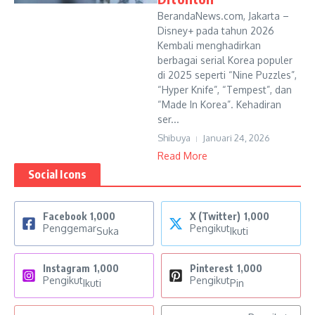
BerandaNews.com, Jakarta –
Disney+ pada tahun 2026
Kembali menghadirkan
berbagai serial Korea populer
di 2025 seperti “Nine Puzzles”,
“Hyper Knife”, “Tempest”, dan
“Made In Korea”. Kehadiran
ser...
Shibuya
Januari 24, 2026
Read More
Social Icons
Facebook
1,000
X (Twitter)
1,000
Penggemar
Pengikut
Suka
Ikuti
Instagram
1,000
Pinterest
1,000
Pengikut
Pengikut
Ikuti
Pin