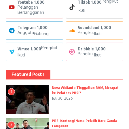
Pengikut
Youtube
1,000
Tiktok
1,000
Pelanggan
Ikuti
Berlangganan
Telegram
1,000
Soundcloud
1,000
Anggota
Pengikut
Gabung
Ikuti
Pengikut
Vimeo
1,000
Dribbble
1,000
Pengikut
Ikuti
Ikuti
Featured Posts
Nova Widianto Tinggalkan BAM, Merapat
1
ke Pelatnas PBSI?
Juli 30, 2026
PBSI Kantongi Nama Pelatih Baru Ganda
2
Campuran