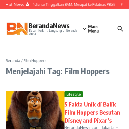
Lewati ke konten
Hot News
Nova Widianto Tinggalkan BAM, Merapat ke Pelatnas PBSI?
PBSI 
BerandaNews
Main
Kabar Terkini, Langsung di Beranda
Menu
Anda
Beranda
/
Film Hoppers
Menjelajahi Tag: Film Hoppers
Lifestyle
5 Fakta Unik di Balik
Film Hoppers Besutan
Disney and Pixar’s
BerandaNews.com, Jakarta –