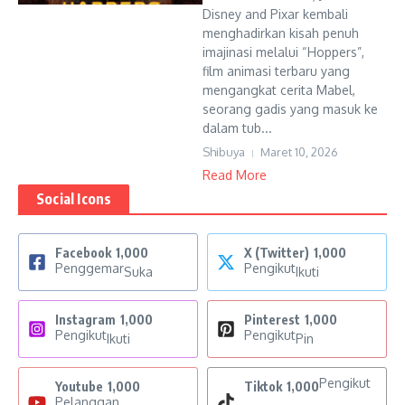
Disney and Pixar kembali
menghadirkan kisah penuh
imajinasi melalui “Hoppers”,
film animasi terbaru yang
mengangkat cerita Mabel,
seorang gadis yang masuk ke
dalam tub...
Shibuya
Maret 10, 2026
Read More
Social Icons
Facebook
1,000
X (Twitter)
1,000
Penggemar
Pengikut
Suka
Ikuti
Instagram
1,000
Pinterest
1,000
Pengikut
Pengikut
Ikuti
Pin
Pengikut
Youtube
1,000
Tiktok
1,000
Pelanggan