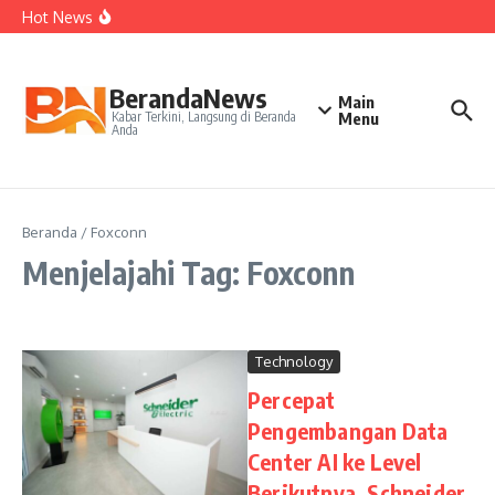
Kepelatihan Ganda Campuran
Lewati ke konten
Hot News
Perjudian Herry IP Turunkan Pasangan Baru di Asian
Games 2026
Janji Roberto Mancini usai Jadi Pelatih Timnas Italia
Latih Timnas Jerman, Jurgen Klopp Dapat Tugas Berat
BerandaNews
Main
Kabar Terkini, Langsung di Beranda
Menu
Anda
Beranda
/
Foxconn
Menjelajahi Tag: Foxconn
Technology
Percepat
Pengembangan Data
Center AI ke Level
Berikutnya, Schneider