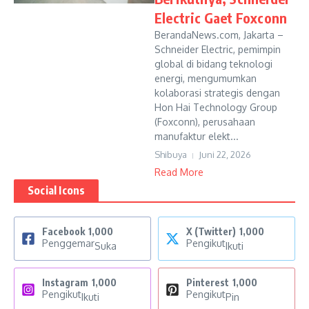
Electric Gaet Foxconn
BerandaNews.com, Jakarta –
Schneider Electric, pemimpin
global di bidang teknologi
energi, mengumumkan
kolaborasi strategis dengan
Hon Hai Technology Group
(Foxconn), perusahaan
manufaktur elekt...
Shibuya
Juni 22, 2026
Read More
Social Icons
Facebook
1,000
X (Twitter)
1,000
Penggemar
Pengikut
Suka
Ikuti
Instagram
1,000
Pinterest
1,000
Pengikut
Pengikut
Ikuti
Pin