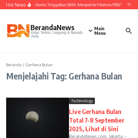
Lewati ke konten
Hot News
Nova Widianto Tinggalkan BAM, Merapat ke Pelatnas PBSI?
PBSI K
BerandaNews
Main
Kabar Terkini, Langsung di Beranda
Menu
Anda
Beranda
/
Gerhana Bulan
Menjelajahi Tag: Gerhana Bulan
Technology
Live Gerhana Bulan
Total 7-8 September
2025, Lihat di Sini
BerandaNews.com, Jakarta –