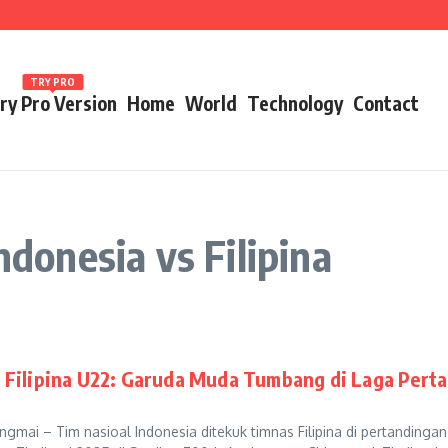
ames 2026
TRY PRO
ry Pro Version
Home
World
Technology
Contact
ndonesia vs Filipina
s Filipina U22: Garuda Muda Tumbang di Laga Pert
mai – Tim nasioal Indonesia ditekuk timnas Filipina di pertandingan