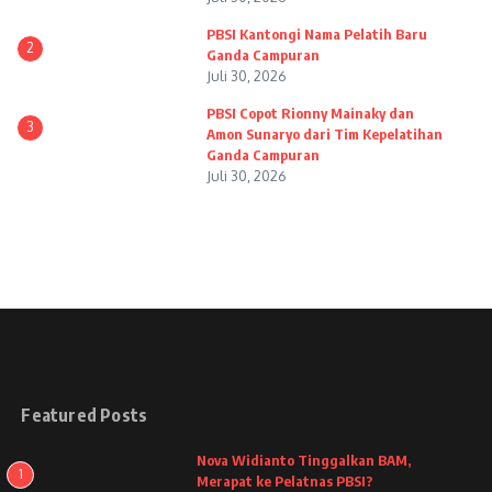
PBSI Kantongi Nama Pelatih Baru
2
Ganda Campuran
Juli 30, 2026
PBSI Copot Rionny Mainaky dan
3
Amon Sunaryo dari Tim Kepelatihan
Ganda Campuran
Juli 30, 2026
Featured Posts
Nova Widianto Tinggalkan BAM,
1
Merapat ke Pelatnas PBSI?