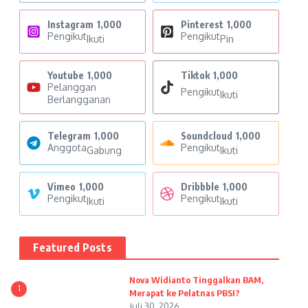
Instagram
1,000
Pinterest
1,000
Pengikut
Pengikut
Ikuti
Pin
Youtube
1,000
Tiktok
1,000
Pelanggan
Pengikut
Ikuti
Berlangganan
Telegram
1,000
Soundcloud
1,000
Anggota
Pengikut
Gabung
Ikuti
Vimeo
1,000
Dribbble
1,000
Pengikut
Pengikut
Ikuti
Ikuti
Featured Posts
Nova Widianto Tinggalkan BAM,
1
Merapat ke Pelatnas PBSI?
Juli 30, 2026