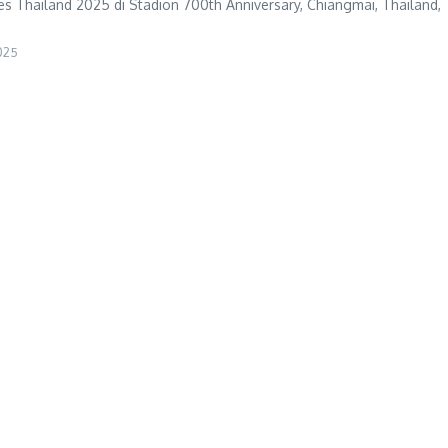
 Thailand 2025 di Stadion 700th Anniversary, Chiangmai, Thailand,
025