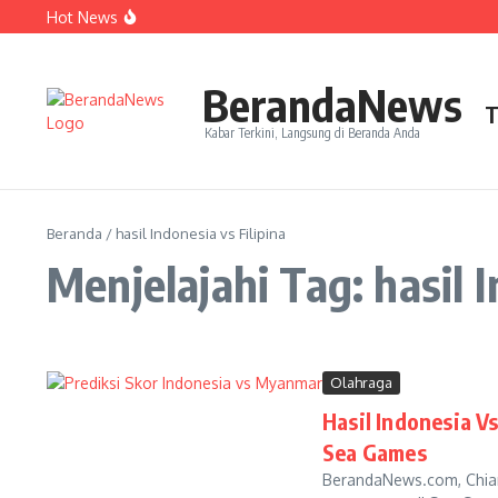
Lewati ke konten
Hot News
Perjudian Herry IP Turunkan Pasangan Baru di Asian G
Janji Roberto Mancini usai Jadi Pelatih Timnas Italia
Latih Timnas Jerman, Jurgen Klopp Dapat Tugas Berat
BerandaNews
T
Kabar Terkini, Langsung di Beranda Anda
Beranda
/
hasil Indonesia vs Filipina
Menjelajahi Tag: hasil I
Olahraga
Hasil Indonesia V
Sea Games
BerandaNews.com, Chiang