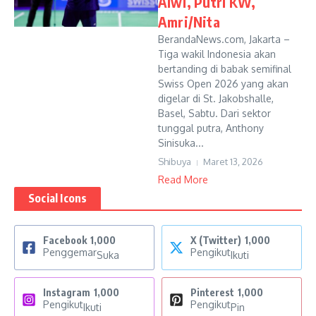
Alwi, Putri KW,
Amri/Nita
BerandaNews.com, Jakarta –
Tiga wakil Indonesia akan
bertanding di babak semifinal
Swiss Open 2026 yang akan
digelar di St. Jakobshalle,
Basel, Sabtu. Dari sektor
tunggal putra, Anthony
Sinisuka...
Shibuya
Maret 13, 2026
Read More
Social Icons
Facebook
1,000
X (Twitter)
1,000
Penggemar
Pengikut
Suka
Ikuti
Instagram
1,000
Pinterest
1,000
Pengikut
Pengikut
Ikuti
Pin