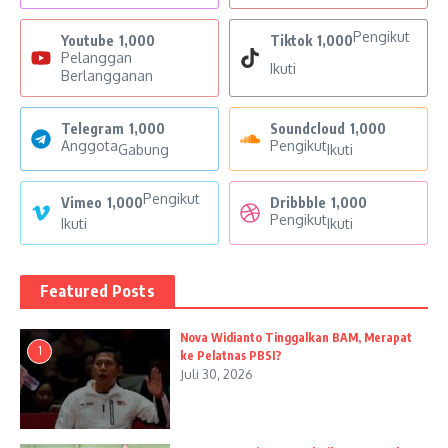
Pengikut
Youtube
1,000
Tiktok
1,000
Pelanggan
Ikuti
Berlangganan
Telegram
1,000
Soundcloud
1,000
Anggota
Pengikut
Gabung
Ikuti
Pengikut
Vimeo
1,000
Dribbble
1,000
Pengikut
Ikuti
Ikuti
Featured Posts
Nova Widianto Tinggalkan BAM, Merapat
1
ke Pelatnas PBSI?
Juli 30, 2026