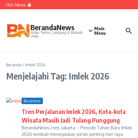
Kepelatihan Ganda Campuran
Lewati ke konten
Hot News
Perjudian Herry IP Turunkan Pasangan Baru di Asian
Games 2026
Janji Roberto Mancini usai Jadi Pelatih Timnas Italia
Latih Timnas Jerman, Jurgen Klopp Dapat Tugas Berat
BerandaNews
Main
Kabar Terkini, Langsung di Beranda
Menu
Anda
Beranda
/
Imlek 2026
Menjelajahi Tag: Imlek 2026
Business
Tren Perjalanan Imlek 2026, Kota-kota
Wisata Masih Jadi Tulang Punggung
BerandaNews.com, Jakarta – Periode Tahun Baru Imlek
2026 kembali menegaskan peran penting hari raya