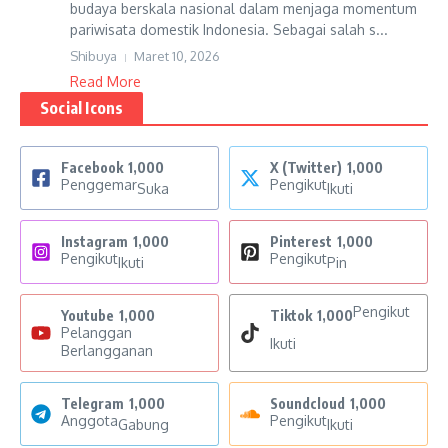
budaya berskala nasional dalam menjaga momentum
pariwisata domestik Indonesia. Sebagai salah s...
Shibuya
Maret 10, 2026
Read More
Social Icons
Facebook
1,000
X (Twitter)
1,000
Penggemar
Pengikut
Suka
Ikuti
Instagram
1,000
Pinterest
1,000
Pengikut
Pengikut
Ikuti
Pin
Pengikut
Youtube
1,000
Tiktok
1,000
Pelanggan
Ikuti
Berlangganan
Telegram
1,000
Soundcloud
1,000
Anggota
Pengikut
Gabung
Ikuti