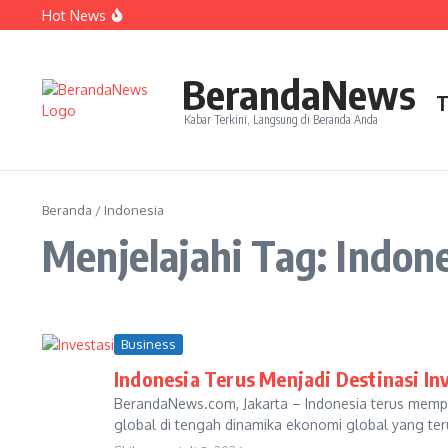
Lewati ke konten
Hot News
Perjudian Herry IP Turunkan Pasangan Baru di Asian G
Janji Roberto Mancini usai Jadi Pelatih Timnas Italia
Latih Timnas Jerman, Jurgen Klopp Dapat Tugas Berat
BerandaNews
T
Kabar Terkini, Langsung di Beranda Anda
Beranda
/
Indonesia
Menjelajahi Tag: Indon
Business
Indonesia Terus Menjadi Destinasi Inv
BerandaNews.com, Jakarta – Indonesia terus memper
global di tengah dinamika ekonomi global yang te