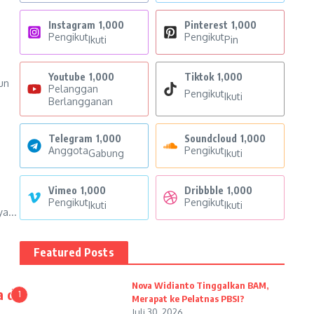
Instagram
1,000
Pinterest
1,000
Pengikut
Pengikut
Ikuti
Pin
Youtube
1,000
Tiktok
1,000
un
Pelanggan
Pengikut
Ikuti
Berlangganan
Telegram
1,000
Soundcloud
1,000
Anggota
Pengikut
Gabung
Ikuti
Vimeo
1,000
Dribbble
1,000
Pengikut
Pengikut
Ikuti
Ikuti
a...
Featured Posts
Nova Widianto Tinggalkan BAM,
 di
1
Merapat ke Pelatnas PBSI?
Juli 30, 2026