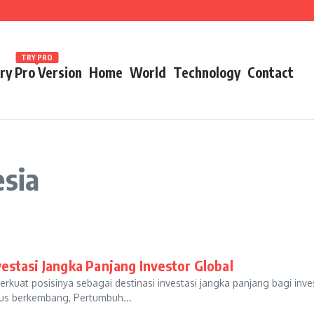
ames 2026
TRY PRO
ry Pro Version
Home
World
Technology
Contact
esia
estasi Jangka Panjang Investor Global
kuat posisinya sebagai destinasi investasi jangka panjang bagi inve
rus berkembang, Pertumbuh...