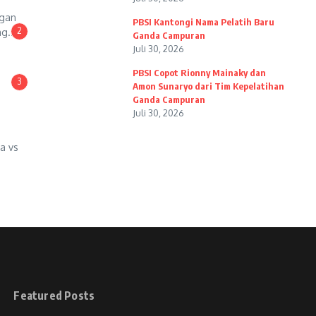
ngan
PBSI Kantongi Nama Pelatih Baru
2
g...
Ganda Campuran
Juli 30, 2026
PBSI Copot Rionny Mainaky dan
3
Amon Sunaryo dari Tim Kepelatihan
Ganda Campuran
Juli 30, 2026
a vs
Featured Posts