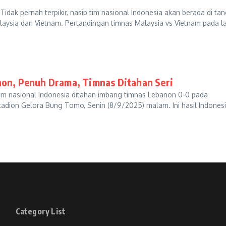
idak pernah terpikir, nasib tim nasional Indonesia akan berada di ta
ysia dan Vietnam. Pertandingan timnas Malaysia vs Vietnam pada la
non, Penuh Drama, Timnas Ditahan Seri
 nasional Indonesia ditahan imbang timnas Lebanon 0-0 pada
tadion Gelora Bung Tomo, Senin (8/9/2025) malam. Ini hasil Indonesi
Category List