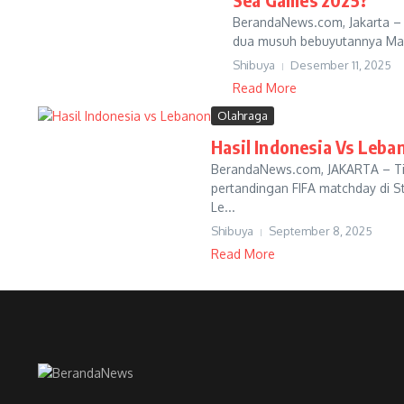
BerandaNews.com, Jakarta – T
dua musuh bebuyutannya Mala
Shibuya
Desember 11, 2025
Read More
Olahraga
Hasil Indonesia Vs Leba
BerandaNews.com, JAKARTA – Tim
pertandingan FIFA matchday di S
Le...
Shibuya
September 8, 2025
Read More