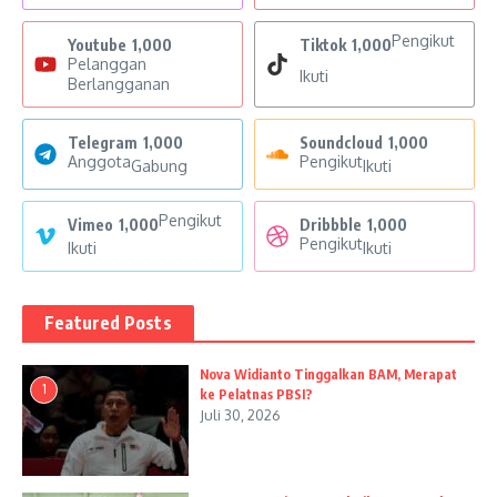
Pengikut
Youtube
1,000
Tiktok
1,000
Pelanggan
Ikuti
Berlangganan
Telegram
1,000
Soundcloud
1,000
Anggota
Pengikut
Gabung
Ikuti
Pengikut
Vimeo
1,000
Dribbble
1,000
Pengikut
Ikuti
Ikuti
Featured Posts
Nova Widianto Tinggalkan BAM, Merapat
1
ke Pelatnas PBSI?
Juli 30, 2026