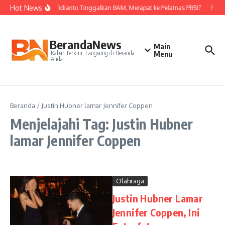
Lewati ke konten
Hot News
Nova Widianto Tinggalkan BAM, Merapat ke Pelatnas PBSI?
PBSI 
BerandaNews
Main
Kabar Terkini, Langsung di Beranda
Menu
Anda
Beranda
/
Justin Hubner lamar Jennifer Coppen
Menjelajahi Tag: Justin Hubner
lamar Jennifer Coppen
Olahraga
Justin Hubner Lamar
Jennifer Coppen, Ini