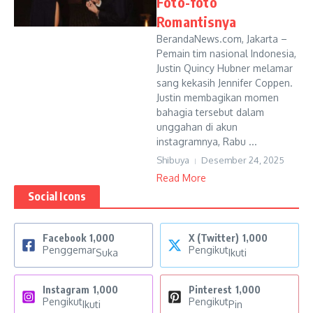
Foto-foto
Romantisnya
BerandaNews.com, Jakarta –
Pemain tim nasional Indonesia,
Justin Quincy Hubner melamar
sang kekasih Jennifer Coppen.
Justin membagikan momen
bahagia tersebut dalam
unggahan di akun
instagramnya, Rabu ...
Shibuya
Desember 24, 2025
Read More
Social Icons
Facebook
1,000
X (Twitter)
1,000
Penggemar
Pengikut
Suka
Ikuti
Instagram
1,000
Pinterest
1,000
Pengikut
Pengikut
Ikuti
Pin