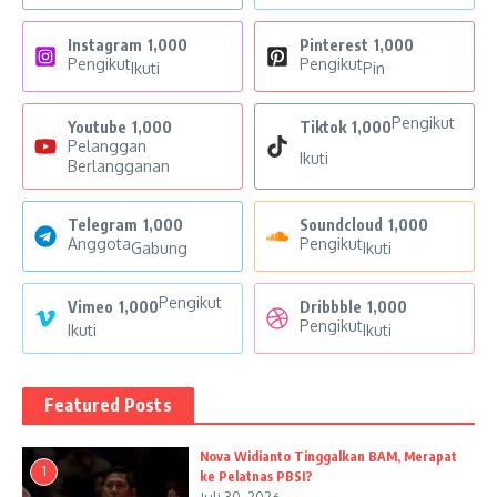
Instagram
1,000
Pinterest
1,000
Pengikut
Pengikut
Ikuti
Pin
Pengikut
Youtube
1,000
Tiktok
1,000
Pelanggan
Ikuti
Berlangganan
Telegram
1,000
Soundcloud
1,000
Anggota
Pengikut
Gabung
Ikuti
Pengikut
Vimeo
1,000
Dribbble
1,000
Pengikut
Ikuti
Ikuti
Featured Posts
Nova Widianto Tinggalkan BAM, Merapat
1
ke Pelatnas PBSI?