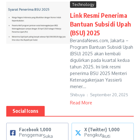
Technology
Link Resmi Penerima
Bantuan Subsidi Upah
(BSU) 2025
BerandaNews.com, Jakarta –
Program Bantuan Subsidi Upah
(BSU) 2025 akan kembali
digulirkan pada kuartal kedua
tahun 2025. Ini link resmi
penerima BSU 2025 Menteri
Ketenagakerjaan Yassierli
mener...
Shibuya
September 20, 2025
Read More
Social Icons
Facebook
1,000
X (Twitter)
1,000
Penggemar
Pengikut
Suka
Ikuti