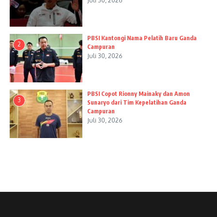
Juli 30, 2026
PBSI Kantongi Nama Pelatih Baru Ganda
2
Campuran
Juli 30, 2026
PBSI Copot Rionny Mainaky dan Amon
3
Sunaryo dari Tim Kepelatihan Ganda
Campuran
Juli 30, 2026