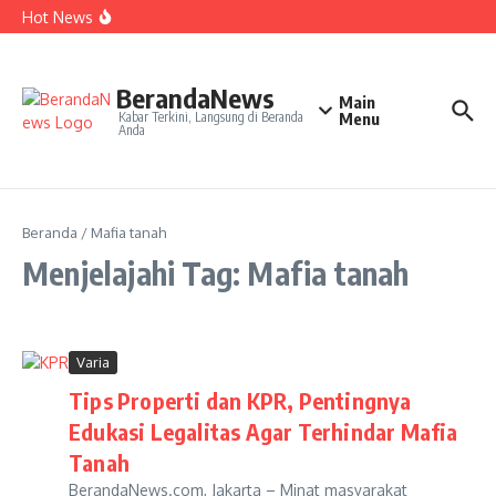
Kepelatihan Ganda Campuran
Lewati ke konten
Hot News
Perjudian Herry IP Turunkan Pasangan Baru di Asian
Games 2026
Janji Roberto Mancini usai Jadi Pelatih Timnas Italia
Latih Timnas Jerman, Jurgen Klopp Dapat Tugas Berat
BerandaNews
Main
Kabar Terkini, Langsung di Beranda
Menu
Anda
Beranda
/
Mafia tanah
Menjelajahi Tag: Mafia tanah
Varia
Tips Properti dan KPR, Pentingnya
Edukasi Legalitas Agar Terhindar Mafia
Tanah
BerandaNews.com, Jakarta – Minat masyarakat