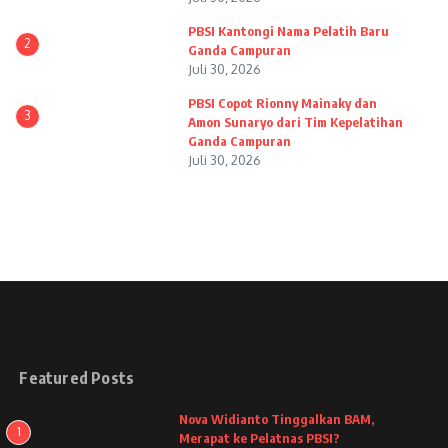
PBSI Kantongi Nama Pelatih Baru
2
Ganda Campuran
Juli 30, 2026
PBSI Copot Rionny Mainaky dan
3
Amon Sunaryo dari Tim Kepelatihan
Ganda Campuran
Juli 30, 2026
Featured Posts
Nova Widianto Tinggalkan BAM,
1
Merapat ke Pelatnas PBSI?