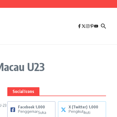
 Macau U23
Social Icons
U-23
Facebook
1,000
X (Twitter)
1,000
Penggemar
Pengikut
Suka
Ikuti