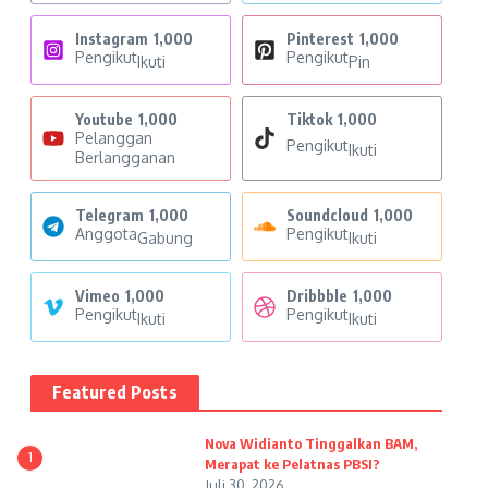
Instagram
1,000
Pinterest
1,000
Pengikut
Pengikut
Ikuti
Pin
Youtube
1,000
Tiktok
1,000
Pelanggan
Pengikut
Ikuti
Berlangganan
Telegram
1,000
Soundcloud
1,000
Anggota
Pengikut
Gabung
Ikuti
Vimeo
1,000
Dribbble
1,000
Pengikut
Pengikut
Ikuti
Ikuti
Featured Posts
Nova Widianto Tinggalkan BAM,
1
Merapat ke Pelatnas PBSI?
Juli 30, 2026