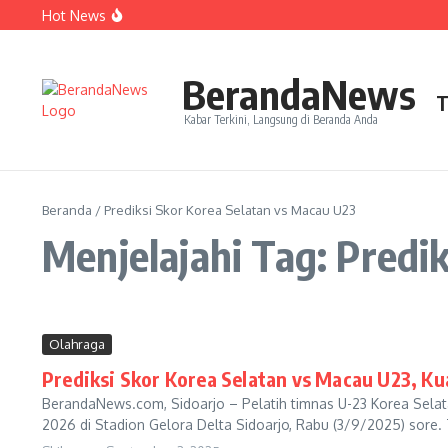
Lewati ke konten
Hot News
Perjudian Herry IP Turunkan Pasangan Baru di Asian G
Janji Roberto Mancini usai Jadi Pelatih Timnas Italia
Latih Timnas Jerman, Jurgen Klopp Dapat Tugas Berat
BerandaNews
T
Kabar Terkini, Langsung di Beranda Anda
Beranda
/
Prediksi Skor Korea Selatan vs Macau U23
Menjelajahi Tag: Predi
Olahraga
Prediksi Skor Korea Selatan vs Macau U23, Kua
BerandaNews.com, Sidoarjo – Pelatih timnas U-23 Korea Selata
2026 di Stadion Gelora Delta Sidoarjo, Rabu (3/9/2025) sore. T