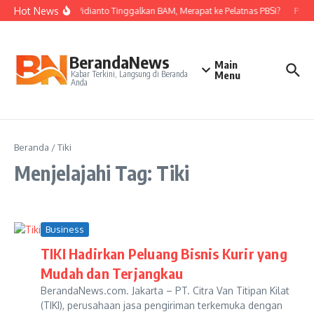
Lewati ke konten
Hot News
Nova Widianto Tinggalkan BAM, Merapat ke Pelatnas PBSI?
PBSI 
BerandaNews
Main
Kabar Terkini, Langsung di Beranda
Menu
Anda
Beranda
/
Tiki
Menjelajahi Tag: Tiki
Business
TIKI Hadirkan Peluang Bisnis Kurir yang
Mudah dan Terjangkau
BerandaNews.com. Jakarta – PT. Citra Van Titipan Kilat
(TIKI), perusahaan jasa pengiriman terkemuka dengan