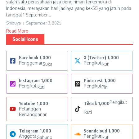
salah satu perusahaan jasa pengiriman terkemuka di
Indonesia, merayakan hari jadinya yang ke-55 yang jatuh pada
tanggal 1 September...
Shibuya
September 3, 2025
Read More
Social Icons
Facebook
1,000
X (Twitter)
1,000
Penggemar
Pengikut
Suka
Ikuti
Instagram
1,000
Pinterest
1,000
Pengikut
Pengikut
Ikuti
Pin
Pengikut
Youtube
1,000
Tiktok
1,000
Pelanggan
Ikuti
Berlangganan
Telegram
1,000
Soundcloud
1,000
Anggota
Pengikut
Gabung
Ikuti