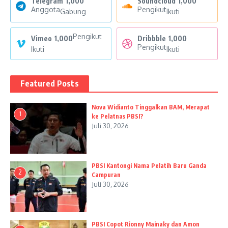
Telegram
1,000
Soundcloud
1,000
Anggota
Pengikut
Gabung
Ikuti
Pengikut
Vimeo
1,000
Dribbble
1,000
Pengikut
Ikuti
Ikuti
Featured Posts
Nova Widianto Tinggalkan BAM, Merapat
1
ke Pelatnas PBSI?
Juli 30, 2026
PBSI Kantongi Nama Pelatih Baru Ganda
2
Campuran
Juli 30, 2026
PBSI Copot Rionny Mainaky dan Amon