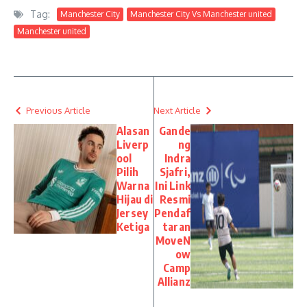
Tag:
Manchester City
Manchester City Vs Manchester united
Manchester united
Previous Article
Next Article
Alasan
Gande
Liverp
ng
ool
Indra
Pilih
Sjafri,
Warna
Ini Link
Hijau di
Resmi
Jersey
Pendaf
Ketiga
taran
MoveN
ow
Camp
Allianz