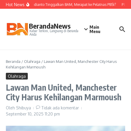
Lewati ke konten
Hot News
Nova Widianto Tinggalkan BAM, Merapat ke Pelatnas PBSI?
PBSI K
BerandaNews
Main
Kabar Terkini, Langsung di Beranda
Menu
Anda
Beranda
/
Olahraga
/
Lawan Man United, Manchester City Harus
Kehilangan Marmoush
Olahraga
Lawan Man United, Manchester
City Harus Kehilangan Marmoush
Oleh
Shibuya
Tidak ada komentar
September 10, 2025
11:20 pm