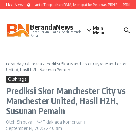
Lewati ke konten
Hot News
Nova Widianto Tinggalkan BAM, Merapat ke Pelatnas PBSI?
PBSI Kan
BerandaNews
Main
Kabar Terkini, Langsung di Beranda
Menu
Anda
Beranda
/
Olahraga
/
Prediksi Skor Manchester City vs Manchester
United, Hasil H2H, Susunan Pemain
Olahraga
Prediksi Skor Manchester City vs
Manchester United, Hasil H2H,
Susunan Pemain
Oleh
Shibuya
Tidak ada komentar
September 14, 2025
2:40 am