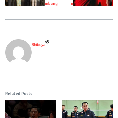
mbang
n
Shibuya
Related Posts