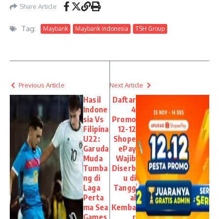
Share Article
Tag:
Maybank
Maybank Indonesia
TSH Group
Previous Article
Next Article
Hasil
Daftar
Indone
4
sia Vs
Promo
Filipina
12-12
U22:
Shope
Garuda
ePay
Muda
Wajib
Tumba
Diserb
ng di
u di
Laga
Tangg
Perta
al
ma Sea
Kemba
Games
r