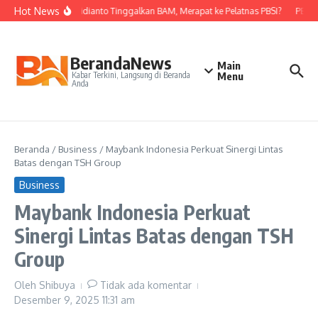
Lewati ke konten
Hot News
Nova Widianto Tinggalkan BAM, Merapat ke Pelatnas PBSI?
PBSI K
BerandaNews
Main
Kabar Terkini, Langsung di Beranda
Menu
Anda
Beranda
/
Business
/
Maybank Indonesia Perkuat Sinergi Lintas
Batas dengan TSH Group
Business
Maybank Indonesia Perkuat
Sinergi Lintas Batas dengan TSH
Group
Oleh
Shibuya
Tidak ada komentar
Desember 9, 2025
11:31 am