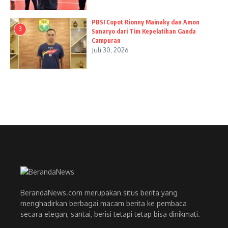
PBSI Copot Rionny Mainaky dan Amon
3
Sunaryo dari Tim Kepelatihan Ganda
Campuran
Juli 30, 2026
BerandaNews.com merupakan situs berita yang
menghadirkan berbagai macam berita ke pembaca
secara elegan, santai, berisi tetapi tetap bisa dinikmati.