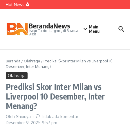
Kepelatihan Ganda Campuran
Lewati ke konten
Hot News
Perjudian Herry IP Turunkan Pasangan Baru di Asian
Games 2026
Janji Roberto Mancini usai Jadi Pelatih Timnas Italia
Latih Timnas Jerman, Jurgen Klopp Dapat Tugas Berat
BerandaNews
Main
Kabar Terkini, Langsung di Beranda
Menu
Anda
Beranda
/
Olahraga
/
Prediksi Skor Inter Milan vs Liverpool 10
Desember, Inter Menang?
Olahraga
Prediksi Skor Inter Milan vs
Liverpool 10 Desember, Inter
Menang?
Oleh
Shibuya
Tidak ada komentar
Desember 9, 2025
9:57 pm