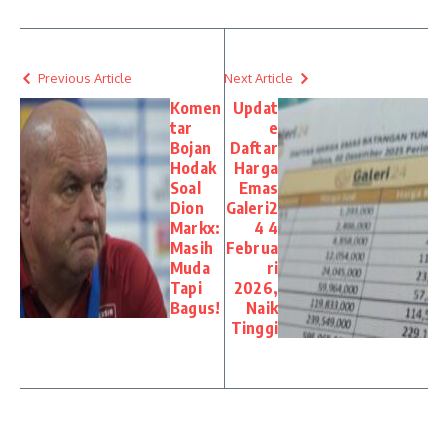
Previous Article
Next Article
Komen
Updat
tar
e
Bojan
Daftar
Hodak
Harga
Soal
Emas
Dion
Galeri2
Markx:
4 4
Masih
Februa
Muda
ri
Tapi
2026,
Bagus!
Naik
Tinggi