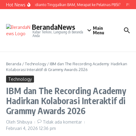
Lewati ke konten
Hot News
Nova Widianto Tinggalkan BAM, Merapat ke Pelatnas PBSI?
PBSI K
BerandaNews
Main
Kabar Terkini, Langsung di Beranda
Menu
Anda
Beranda
/
Technology
/
IBM dan The Recording Academy Hadirkan
Kolaborasi Interaktif di Grammy Awards 2026
Technology
IBM dan The Recording Academy
Hadirkan Kolaborasi Interaktif di
Grammy Awards 2026
Oleh
Shibuya
Tidak ada komentar
Februari 4, 2026
12:36 pm