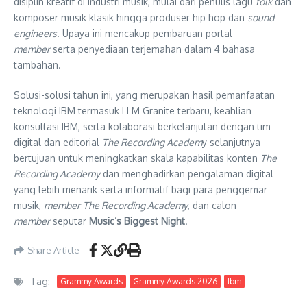
disiplin kreatif di industri musik, mulai dari penulis lagu
folk
dan
komposer musik klasik hingga produser hip hop dan
sound
engineers
. Upaya ini mencakup pembaruan portal
member
serta penyediaan terjemahan dalam 4 bahasa
tambahan.
Solusi-solusi tahun ini, yang merupakan hasil pemanfaatan
teknologi IBM termasuk LLM Granite terbaru, keahlian
konsultasi IBM, serta kolaborasi berkelanjutan dengan tim
digital dan editorial
The Recording Academ
y selanjutnya
bertujuan untuk meningkatkan skala kapabilitas konten
The
Recording Academy
dan menghadirkan pengalaman digital
yang lebih menarik serta informatif bagi para penggemar
musik,
member
The Recording Academy
, dan calon
member
seputar
Music’s Biggest Night
.
Share Article
Tag:
Grammy Awards
Grammy Awards 2026
Ibm