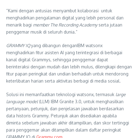
“Kami dengan antusias menyambut kolaborasi untuk
menghadirkan pengalaman digital yang lebih personal dan
menarik bagi
member The Recording Academy
serta jutaan
penggemar musik di seluruh dunia.”
GRAMMY IQ
yang dibangun denganIBM watsonx
menghadirkan fitur asisten AI yang terintegrasi di berbagai
kanal digital Grammys, sehingga penggemar dapat
berinteraksi dengan mudah dan lebih mulus, dilengkapi dengan
fitur papan peringkat dan undian berhadiah untuk mendorong
keterlibatan harian serta aktivitas berbagi di media sosial.
Solusi ini memanfaatkan teknologi watsonx, termasuk
large
language model
(LLM) IBM Granite 3.0, untuk menghasilkan
pertanyaan, petunjuk, dan penjelasan jawaban berdasarkan
data historis Grammy. Petunjuk akan disediakan apabila
diminta sebelum jawaban akhir ditampilkan, dan skor tertinggi
para penggemar akan ditampilkan dalam daftar peringkat
GRAMMY IQ di
Grammy.com
.