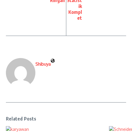
Ringan
Statist
ik
Kompl
et
Shibuya
Related Posts