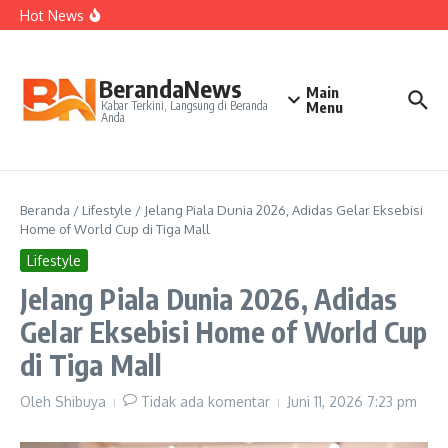
Kepelatihan Ganda Campuran
Lewati ke konten
Hot News
Perjudian Herry IP Turunkan Pasangan Baru di Asian
Games 2026
Janji Roberto Mancini usai Jadi Pelatih Timnas Italia
Latih Timnas Jerman, Jurgen Klopp Dapat Tugas Berat
BerandaNews
Main
Kabar Terkini, Langsung di Beranda
Menu
Anda
Beranda
/
Lifestyle
/
Jelang Piala Dunia 2026, Adidas Gelar Eksebisi
Home of World Cup di Tiga Mall
Lifestyle
Jelang Piala Dunia 2026, Adidas
Gelar Eksebisi Home of World Cup
di Tiga Mall
Oleh
Shibuya
Tidak ada komentar
Juni 11, 2026
7:23 pm