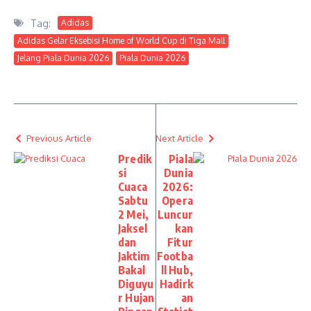
Tag:
Adidas
Adidas Gelar Eksebisi Home of World Cup di Tiga Mall
Jelang Piala Dunia 2026
Piala Dunia 2026
Previous Article
Next Article
Predik
Piala
si
Dunia
Cuaca
2026:
Sabtu
Opera
2 Mei,
Luncur
Jaksel
kan
dan
Fitur
Jaktim
Footba
Bakal
ll Hub,
Diguyu
Hadirk
r Hujan
an