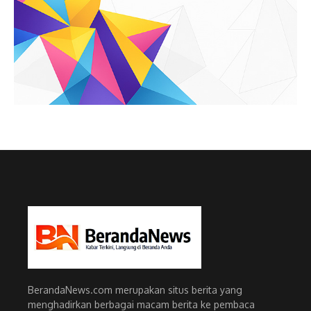
BerandaNews.com merupakan situs berita yang
menghadirkan berbagai macam berita ke pembaca