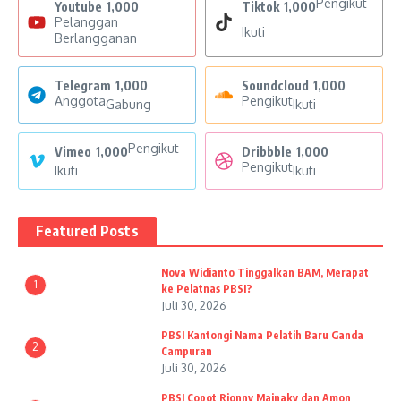
Pengikut
Youtube
1,000
Tiktok
1,000
Pelanggan
Ikuti
Berlangganan
Telegram
1,000
Soundcloud
1,000
Anggota
Pengikut
Gabung
Ikuti
Pengikut
Vimeo
1,000
Dribbble
1,000
Pengikut
Ikuti
Ikuti
Featured Posts
Nova Widianto Tinggalkan BAM, Merapat
1
ke Pelatnas PBSI?
Juli 30, 2026
PBSI Kantongi Nama Pelatih Baru Ganda
2
Campuran
Juli 30, 2026
PBSI Copot Rionny Mainaky dan Amon