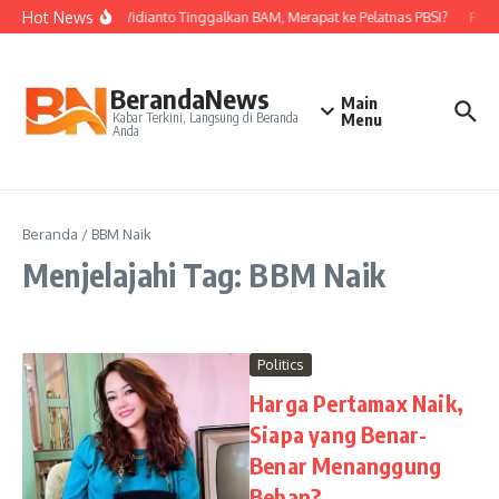
Lewati ke konten
Hot News
Nova Widianto Tinggalkan BAM, Merapat ke Pelatnas PBSI?
PBSI
BerandaNews
Main
Kabar Terkini, Langsung di Beranda
Menu
Anda
Beranda
/
BBM Naik
Menjelajahi Tag: BBM Naik
Politics
Harga Pertamax Naik,
Siapa yang Benar-
Benar Menanggung
Beban?