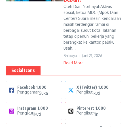
Oleh Dian NurhayatiAktivis
sosial, ketua MDC (Mpok Dian
Center) Suara mesin kendaraan
masih terdengar ramai di
berbagai sudut kota. Jalanan
tetap dipenuhi pekerja yang
berangkat ke kantor, pelaku
usah...
Shibuya
Juni 21, 2026
Read More
Social Icons
Facebook
1,000
X (Twitter)
1,000
Penggemar
Pengikut
Suka
Ikuti
Instagram
1,000
Pinterest
1,000
Pengikut
Pengikut
Ikuti
Pin