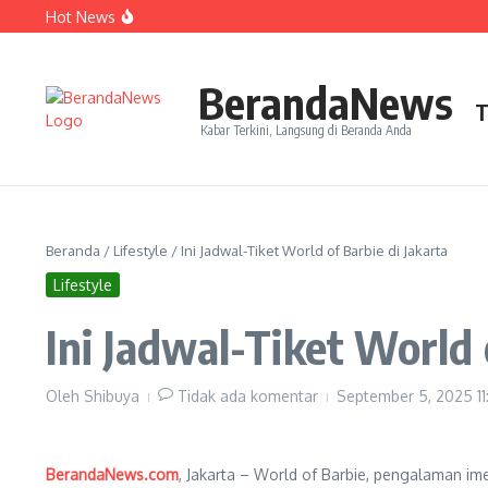
Lewati ke konten
Hot News
Perjudian Herry IP Turunkan Pasangan Baru di Asian G
Janji Roberto Mancini usai Jadi Pelatih Timnas Italia
Latih Timnas Jerman, Jurgen Klopp Dapat Tugas Berat
BerandaNews
T
Kabar Terkini, Langsung di Beranda Anda
Beranda
/
Lifestyle
/
Ini Jadwal-Tiket World of Barbie di Jakarta
Lifestyle
Ini Jadwal-Tiket World 
Oleh
Shibuya
Tidak ada komentar
September 5, 2025
1
BerandaNews.com
, Jakarta – World of Barbie, pengalaman ime