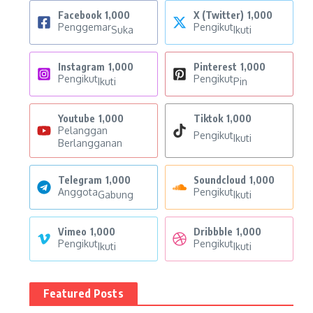
Facebook
1,000
X (Twitter)
1,000
Penggemar
Pengikut
Suka
Ikuti
Instagram
1,000
Pinterest
1,000
Pengikut
Pengikut
Ikuti
Pin
Youtube
1,000
Tiktok
1,000
Pelanggan
Pengikut
Ikuti
Berlangganan
Telegram
1,000
Soundcloud
1,000
Anggota
Pengikut
Gabung
Ikuti
Vimeo
1,000
Dribbble
1,000
Pengikut
Pengikut
Ikuti
Ikuti
Featured Posts