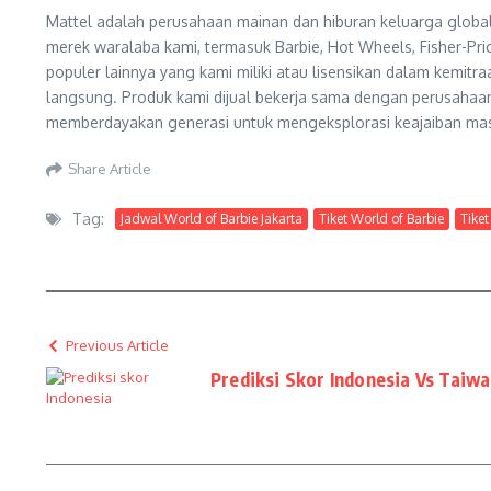
Mattel adalah perusahaan mainan dan hiburan keluarga global
merek waralaba kami, termasuk Barbie, Hot Wheels, Fisher-Pric
populer lainnya yang kami miliki atau lisensikan dalam kemi
langsung. Produk kami dijual bekerja sama dengan perusahaan 
memberdayakan generasi untuk mengeksplorasi keajaiban ma
Share Article
Tag:
Jadwal World of Barbie Jakarta
Tiket World of Barbie
Tiket
Previous Article
Prediksi Skor Indonesia Vs Taiw