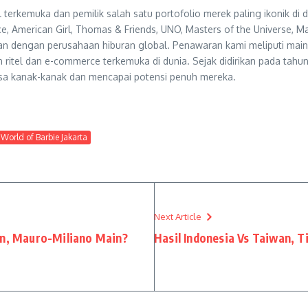
 terkemuka dan pemilik salah satu portofolio merek paling ikonik d
e, American Girl, Thomas & Friends, UNO, Masters of the Universe, M
traan dengan perusahaan hiburan global. Penawaran kami meliputi mai
ritel dan e-commerce terkemuka di dunia. Sejak didirikan pada tahu
sa kanak-kanak dan mencapai potensi penuh mereka.
 World of Barbie Jakarta
Next Article
an, Mauro-Miliano Main?
Hasil Indonesia Vs Taiwan, 