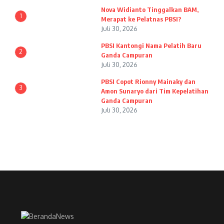
Nova Widianto Tinggalkan BAM,
1
Merapat ke Pelatnas PBSI?
Juli 30, 2026
PBSI Kantongi Nama Pelatih Baru
2
Ganda Campuran
Juli 30, 2026
PBSI Copot Rionny Mainaky dan
3
Amon Sunaryo dari Tim Kepelatihan
Ganda Campuran
Juli 30, 2026