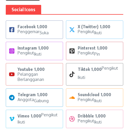
Social Icons
Facebook
1,000
X (Twitter)
1,000
Penggemar
Pengikut
Suka
Ikuti
Instagram
1,000
Pinterest
1,000
Pengikut
Pengikut
Ikuti
Pin
Pengikut
Youtube
1,000
Tiktok
1,000
Pelanggan
Ikuti
Berlangganan
Telegram
1,000
Soundcloud
1,000
Anggota
Pengikut
Gabung
Ikuti
Pengikut
Vimeo
1,000
Dribbble
1,000
Pengikut
Ikuti
Ikuti