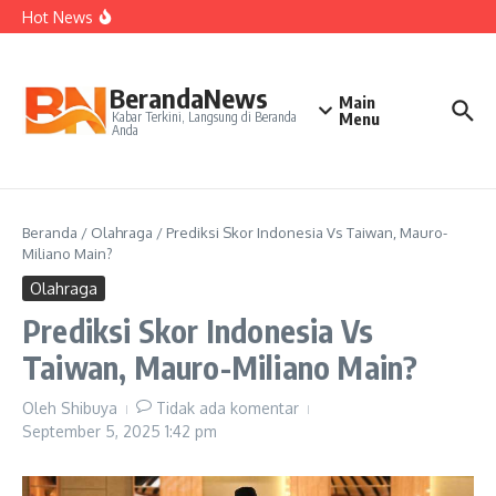
Kepelatihan Ganda Campuran
Lewati ke konten
Hot News
Perjudian Herry IP Turunkan Pasangan Baru di Asian
Games 2026
Janji Roberto Mancini usai Jadi Pelatih Timnas Italia
Latih Timnas Jerman, Jurgen Klopp Dapat Tugas Berat
BerandaNews
Main
Kabar Terkini, Langsung di Beranda
Menu
Anda
Beranda
/
Olahraga
/
Prediksi Skor Indonesia Vs Taiwan, Mauro-
Miliano Main?
Olahraga
Prediksi Skor Indonesia Vs
Taiwan, Mauro-Miliano Main?
Oleh
Shibuya
Tidak ada komentar
September 5, 2025
1:42 pm