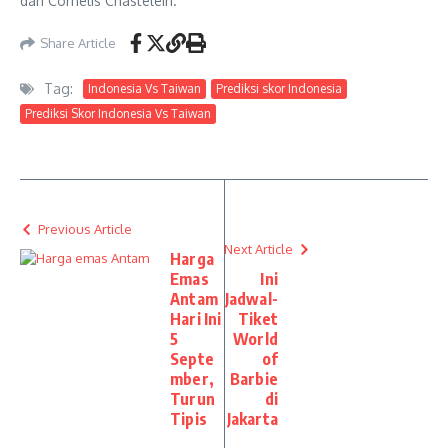
dari Cornelis Chastelein.
Share Article
Tag:
Indonesia Vs Taiwan
Prediksi skor Indonesia
Prediksi Skor Indonesia Vs Taiwan
Previous Article
Next Article
Harga
Emas
Ini
Antam
Jadwal-
Hari Ini
Tiket
5
World
Septe
of
mber,
Barbie
Turun
di
Tipis
Jakarta