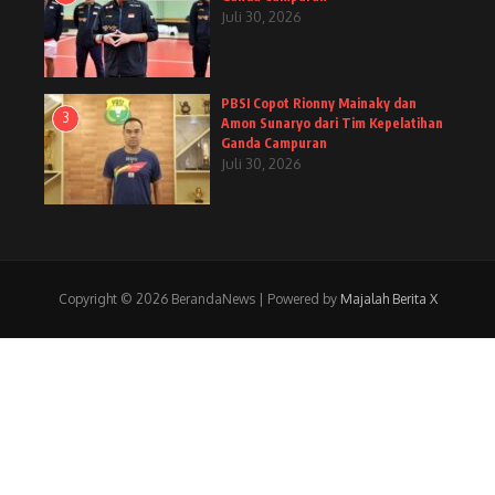
Juli 30, 2026
PBSI Copot Rionny Mainaky dan
3
Amon Sunaryo dari Tim Kepelatihan
Ganda Campuran
Juli 30, 2026
Copyright © 2026 BerandaNews | Powered by
Majalah Berita X