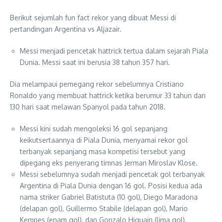
Berikut sejumlah fun fact rekor yang dibuat Messi di
pertandingan Argentina vs Aljazair.
Messi menjadi pencetak hattrick tertua dalam sejarah Piala
Dunia. Messi saat ini berusia 38 tahun 357 hari.
Dia melampaui pemegang rekor sebelumnya Cristiano
Ronaldo yang membuat hattrick ketika berumur 33 tahun dan
130 hari saat melawan Spanyol pada tahun 2018.
Messi kini sudah mengoleksi 16 gol sepanjang
keikutsertaannya di Piala Dunia, menyamai rekor gol
terbanyak sepanjang masa kompetisi tersebut yang
dipegang eks penyerang timnas Jerman Miroslav Klose.
Messi sebelumnya sudah menjadi pencetak gol terbanyak
Argentina di Piala Dunia dengan 16 gol. Posisi kedua ada
nama striker Gabriel Batistuta (10 gol), Diego Maradona
(delapan gol), Guillermo Stabile (delapan gol), Mario
Kempes (enam gol), dan Gonzalo Higuain (lima gol).