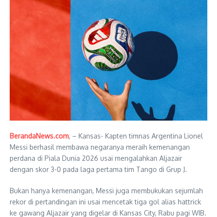
BerandaNews.com
, – Kansas- Kapten timnas Argentina Lionel
Messi berhasil membawa negaranya meraih kemenangan
perdana di Piala Dunia 2026 usai mengalahkan Aljazair
dengan skor 3-0 pada laga pertama tim Tango di Grup J.
Bukan hanya kemenangan, Messi juga membukukan sejumlah
rekor di pertandingan ini usai mencetak tiga gol alias hattrick
ke gawang Aljazair yang digelar di Kansas City, Rabu pagi WIB.