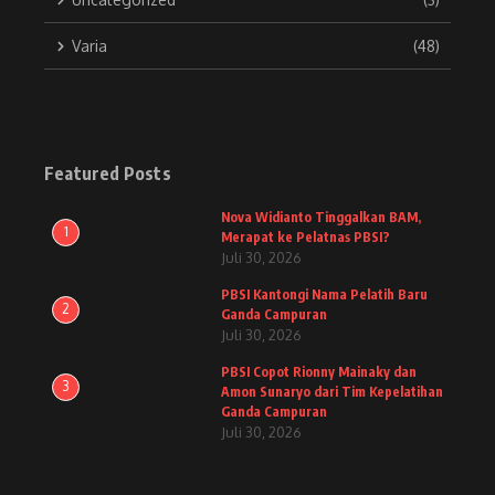
Varia
(48)
Featured Posts
Nova Widianto Tinggalkan BAM,
1
Merapat ke Pelatnas PBSI?
Juli 30, 2026
PBSI Kantongi Nama Pelatih Baru
2
Ganda Campuran
Juli 30, 2026
PBSI Copot Rionny Mainaky dan
3
Amon Sunaryo dari Tim Kepelatihan
Ganda Campuran
Juli 30, 2026